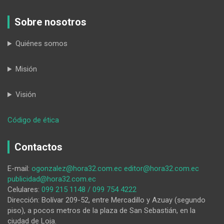
Sobre nosotros
Quiénes somos
Misión
Visión
:
Código de ética
La
hipertensión
Contactos
arterial
ya
E-mail:
ogonzalez@hora32.com.ec
editor@hora32.com.ec
afecta
publicidad@hora32.com.ec
a
Celulares:
099 215 1148 / 099 754 4222
los
Dirección: Bolívar 209-52, entre Mercadillo y Azuay (segundo
jóvenes
piso), a pocos metros de la plaza de San Sebastián, en la
ciudad de Loja.