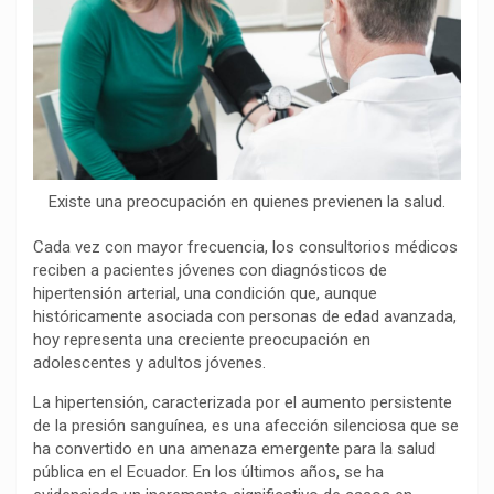
o
p
a
n
t
k
p
m
k
i
r
Existe una preocupación en quienes previenen la salud.
Cada vez con mayor frecuencia, los consultorios médicos
reciben a pacientes jóvenes con diagnósticos de
hipertensión arterial, una condición que, aunque
históricamente asociada con personas de edad avanzada,
hoy representa una creciente preocupación en
adolescentes y adultos jóvenes.
La hipertensión, caracterizada por el aumento persistente
de la presión sanguínea, es una afección silenciosa que se
ha convertido en una amenaza emergente para la salud
pública en el Ecuador. En los últimos años, se ha