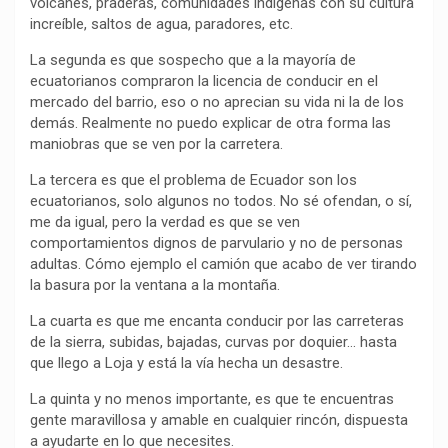
volcanes, praderas, comunidades indígenas con su cultura
k
p
m
k
i
increíble, saltos de agua, paradores, etc.
r
La segunda es que sospecho que a la mayoría de
ecuatorianos compraron la licencia de conducir en el
mercado del barrio, eso o no aprecian su vida ni la de los
demás. Realmente no puedo explicar de otra forma las
maniobras que se ven por la carretera.
La tercera es que el problema de Ecuador son los
ecuatorianos, solo algunos no todos. No sé ofendan, o sí,
me da igual, pero la verdad es que se ven
comportamientos dignos de parvulario y no de personas
adultas. Cómo ejemplo el camión que acabo de ver tirando
la basura por la ventana a la montaña.
La cuarta es que me encanta conducir por las carreteras
de la sierra, subidas, bajadas, curvas por doquier… hasta
que llego a Loja y está la vía hecha un desastre.
La quinta y no menos importante, es que te encuentras
gente maravillosa y amable en cualquier rincón, dispuesta
a ayudarte en lo que necesites.