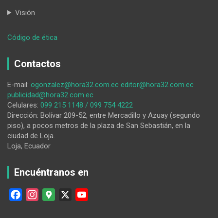
Visión
:
Código de ética
Isidro
Ayora
Contactos
E-mail:
ogonzalez@hora32.com.ec
editor@hora32.com.ec
publicidad@hora32.com.ec
Celulares:
099 215 1148 / 099 754 4222
Dirección: Bolívar 209-52, entre Mercadillo y Azuay (segundo
piso), a pocos metros de la plaza de San Sebastián, en la
ciudad de Loja.
Loja, Ecuador
Encuéntranos en
F
I
G
X
Y
a
n
o
o