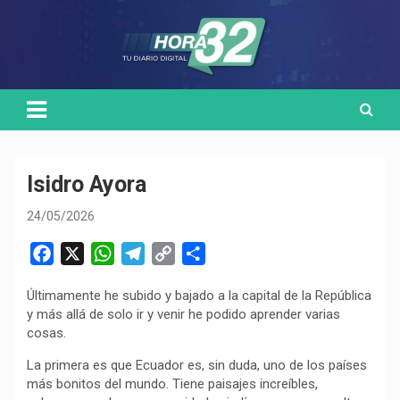
Skip
Medio de comunicación digital
HORA32
to
content
Isidro Ayora
24/05/2026
F
X
W
T
C
C
a
h
e
o
o
Últimamente he subido y bajado a la capital de la República
c
a
l
p
m
y más allá de solo ir y venir he podido aprender varias
e
t
e
y
p
cosas.
b
s
g
L
a
La primera es que Ecuador es, sin duda, uno de los países
o
A
r
i
r
más bonitos del mundo. Tiene paisajes increíbles,
o
p
a
n
t