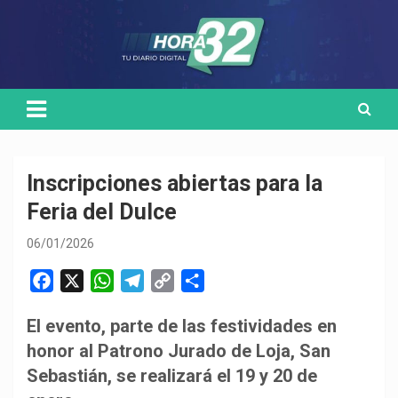
Skip
Medio de comunicación digital
HORA32
to
content
Inscripciones abiertas para la
Feria del Dulce
06/01/2026
F
X
W
T
C
C
a
h
e
o
o
El evento, parte de las festividades en
c
a
l
p
m
honor al Patrono Jurado de Loja, San
e
t
e
y
p
b
s
g
L
a
Sebastián, se realizará el 19 y 20 de
o
A
r
i
r