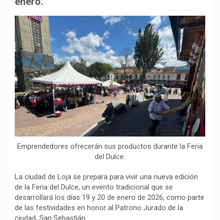
enero.
o
p
a
n
t
k
p
m
k
i
r
Emprendedores ofrecerán sus productos durante la Feria
del Dulce.
La ciudad de Loja se prepara para vivir una nueva edición
de la Feria del Dulce, un evento tradicional que se
desarrollará los días 19 y 20 de enero de 2026, como parte
de las festividades en honor al Patrono Jurado de la
ciudad, San Sebastián.