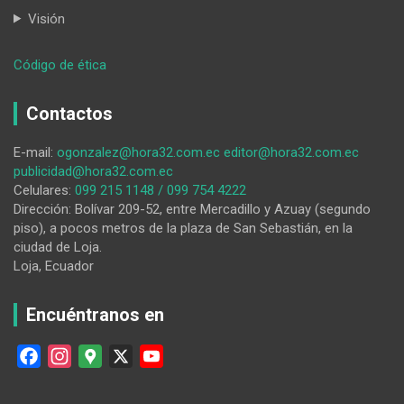
Visión
:
Código de ética
Inscripciones
abiertas
Contactos
para
la
E-mail:
ogonzalez@hora32.com.ec
editor@hora32.com.ec
Feria
publicidad@hora32.com.ec
del
Celulares:
099 215 1148 / 099 754 4222
Dulce
Dirección: Bolívar 209-52, entre Mercadillo y Azuay (segundo
piso), a pocos metros de la plaza de San Sebastián, en la
ciudad de Loja.
Loja, Ecuador
Encuéntranos en
F
I
G
X
Y
a
n
o
o
c
s
o
u