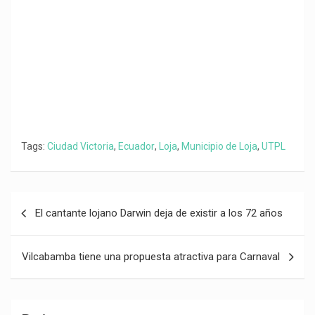
k
p
m
k
i
r
Tags:
Ciudad Victoria
,
Ecuador
,
Loja
,
Municipio de Loja
,
UTPL
Navegación
El cantante lojano Darwin deja de existir a los 72 años
de
entradas
Vilcabamba tiene una propuesta atractiva para Carnaval