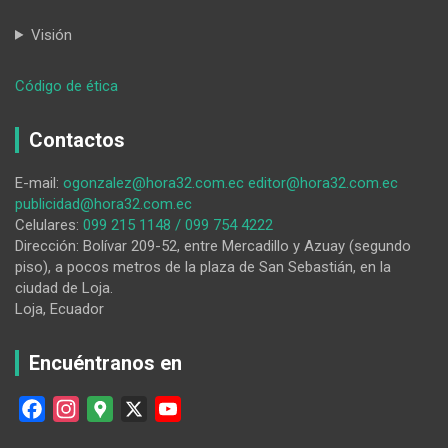
Visión
:
Código de ética
HORA32
25-
Contactos
02-
2025
E-mail:
ogonzalez@hora32.com.ec
editor@hora32.com.ec
publicidad@hora32.com.ec
Celulares:
099 215 1148 / 099 754 4222
Dirección: Bolívar 209-52, entre Mercadillo y Azuay (segundo
piso), a pocos metros de la plaza de San Sebastián, en la
ciudad de Loja.
Loja, Ecuador
Encuéntranos en
F
I
G
X
Y
a
n
o
o