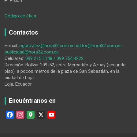
Visión
:
Código de ética
La
parroquia
Contactos
paltense
Yamana
E-mail:
ogonzalez@hora32.com.ec
editor@hora32.com.ec
cumple
publicidad@hora32.com.ec
36
Celulares:
099 215 1148 / 099 754 4222
años
Dirección: Bolívar 209-52, entre Mercadillo y Azuay (segundo
de
piso), a pocos metros de la plaza de San Sebastián, en la
emancipación
ciudad de Loja.
política
Loja, Ecuador
Encuéntranos en
F
I
G
X
Y
a
n
o
o
c
s
o
u