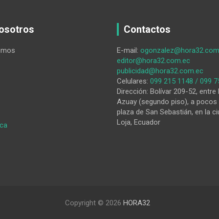
osotros
Contactos
omos
E-mail:
ogonzalez@hora32.com
editor@hora32.com.ec
publicidad@hora32.com.ec
Celulares:
099 215 1148 / 099 7
Dirección: Bolívar 209-52, entre 
Azuay (segundo piso), a pocos 
plaza de San Sebastián, en la ci
Loja, Ecuador
:
ica
Filosofía
política
Copyright © 2026
HORA32