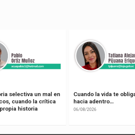
 vida te obliga a mirar
Urnas, democracia y el
entro…
vivir
05/08/2026