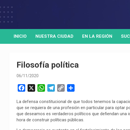
Skip
to
Medio de comunicación digital
HORA32
content
INICIO
NUESTRA CIUDAD
EN LA REGIÓN
SUC
Filosofía política
06/11/2020
F
X
W
T
C
C
a
h
e
o
o
La defensa constitucional de que todos tenemos la capacid
c
a
l
p
m
que se requiera de una profesión en particular para optar p
e
t
e
y
p
que deseamos es verdaderos políticos que defiendan una ide
b
s
g
L
a
hora de construir políticas públicas.
o
A
r
i
r