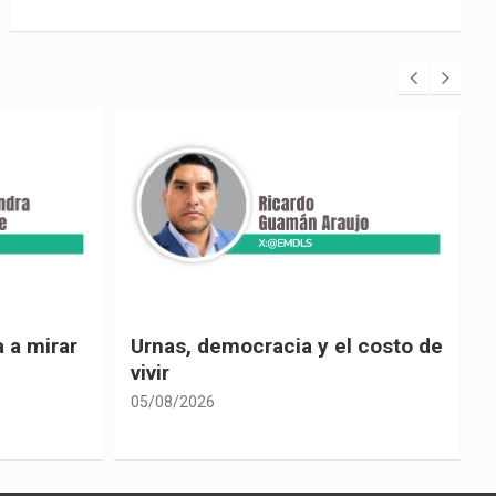
 costo de
El país de las explicaciones
convenientes
05/08/2026
0