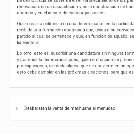
La democracia se sustenta en el fortalecimiento de los par
o
p
a
n
t
renovación, en su capacitación y en la construcción de bases
k
p
m
k
i
doctrina y en el ideario de cada organización.
r
Quien realiza militancia en una determinada tienda partidis
recibido una formación doctrinaria que, unida a su convicció
partido al cual se pertenece y que, en función de aquello, 
lid electoral.
Lo otro, esto es, suscribir una candidatura sin ninguna formac
y por ende la democracia, pues, quien en función de prebe
participaciones, sin duda alguna que se convierte en un op
esto debe cambiar en las próximas elecciones, para que a
Navegación
Desbaratan la venta de marihuana al menudeo
de
entradas