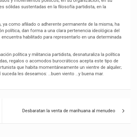
tidos y movimientos políticos, en su organización, en su
 sólidas sustentadas en la filosofía partidista, en la
ta, ya como afiliado o adherente permanente de la misma, ha
n política, dan forma a una clara pertenencia ideológica del
se encuentra habilitado para representarlo en una determinada
ión política y militancia partidista, desnaturaliza la política
ndas, regalos o acomodos burocráticos acepta este tipo de
ortunista que habita momentáneamente un vientre de alquiler;
sí suceda les deseamos: …buen viento …y buena mar.
Desbaratan la venta de marihuana al menudeo