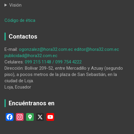
Visión
:
Código de ética
Feria
del
Contactos
Dulce
reúne
E-mail:
ogonzalez@hora32.com.ec
editor@hora32.com.ec
tradición
publicidad@hora32.com.ec
y
Celulares:
099 215 1148 / 099 754 4222
emprendimiento
Dirección: Bolívar 209-52, entre Mercadillo y Azuay (segundo
en
piso), a pocos metros de la plaza de San Sebastián, en la
San
ciudad de Loja.
Sebastián
Loja, Ecuador
Encuéntranos en
F
I
G
X
Y
a
n
o
o
c
s
o
u