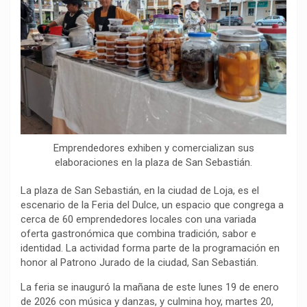
o
p
a
n
t
k
p
m
k
i
r
Emprendedores exhiben y comercializan sus
elaboraciones en la plaza de San Sebastián.
La plaza de San Sebastián, en la ciudad de Loja, es el
escenario de la Feria del Dulce, un espacio que congrega a
cerca de 60 emprendedores locales con una variada
oferta gastronómica que combina tradición, sabor e
identidad. La actividad forma parte de la programación en
honor al Patrono Jurado de la ciudad, San Sebastián.
La feria se inauguró la mañana de este lunes 19 de enero
de 2026 con música y danzas, y culmina hoy, martes 20,