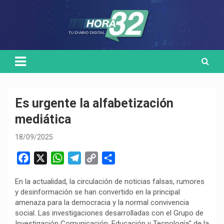
Skip
Medio de comunicación digital
HORA32
to
content
Es urgente la alfabetización
mediática
18/09/2025
F
X
W
T
C
C
a
h
e
o
o
En la actualidad, la circulación de noticias falsas, rumores
c
a
l
p
m
y desinformación se han convertido en la principal
e
t
e
y
p
amenaza para la democracia y la normal convivencia
b
s
g
L
a
social. Las investigaciones desarrolladas con el Grupo de
o
A
r
i
r
Investigación Comunicación, Educación y Tecnología” de la