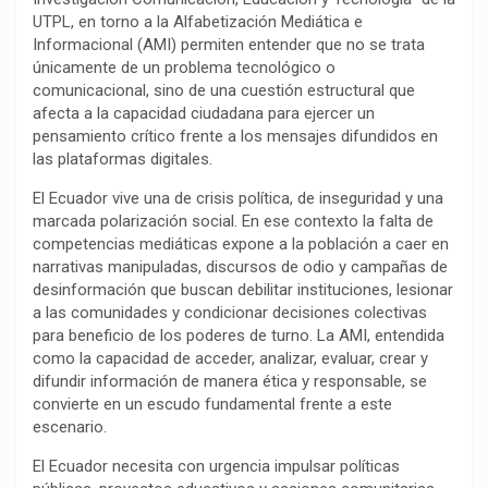
UTPL, en torno a la Alfabetización Mediática e
o
p
a
n
t
Informacional (AMI) permiten entender que no se trata
k
p
m
k
i
únicamente de un problema tecnológico o
r
comunicacional, sino de una cuestión estructural que
afecta a la capacidad ciudadana para ejercer un
pensamiento crítico frente a los mensajes difundidos en
las plataformas digitales.
El Ecuador vive una de crisis política, de inseguridad y una
marcada polarización social. En ese contexto la falta de
competencias mediáticas expone a la población a caer en
narrativas manipuladas, discursos de odio y campañas de
desinformación que buscan debilitar instituciones, lesionar
a las comunidades y condicionar decisiones colectivas
para beneficio de los poderes de turno. La AMI, entendida
como la capacidad de acceder, analizar, evaluar, crear y
difundir información de manera ética y responsable, se
convierte en un escudo fundamental frente a este
escenario.
El Ecuador necesita con urgencia impulsar políticas