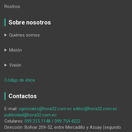
Rostros
Sobre nosotros
Quiénes somos
Misión
Visión
:
Código de ética
Es
urgente
Contactos
la
alfabetización
E-mail:
ogonzalez@hora32.com.ec
editor@hora32.com.ec
mediática
publicidad@hora32.com.ec
Celulares:
099 215 1148 / 099 754 4222
Dirección: Bolívar 209-52, entre Mercadillo y Azuay (segundo