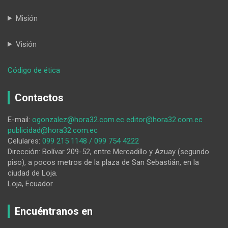
Misión
Visión
:
Código de ética
En
Loja
Contactos
seis
organizaciones
E-mail:
ogonzalez@hora32.com.ec
editor@hora32.com.ec
políticas
publicidad@hora32.com.ec
hicieron
Celulares:
099 215 1148 / 099 754 4222
tres
Dirección: Bolívar 209-52, entre Mercadillo y Azuay (segundo
alianzas
piso), a pocos metros de la plaza de San Sebastián, en la
ciudad de Loja.
Loja, Ecuador
Encuéntranos en