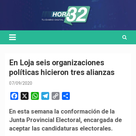
Skip
Medio de comunicación digital
HORA32
to
content
En Loja seis organizaciones
políticas hicieron tres alianzas
07/09/2020
F
X
W
T
C
C
a
h
e
o
o
En esta semana la conformación de la
c
a
l
p
m
Junta Provincial Electoral, encargada de
e
t
e
y
p
b
s
g
L
a
aceptar las candidaturas electorales.
o
A
r
i
r