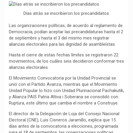
o
p
a
n
t
Días atrás se inscribieron los precandidatos.
k
p
m
k
i
r
Las organizaciones políticas, de acuerdo al reglamento de
Democracia, podían aceptar las precandidaturas hasta el 2
de septiembre y hasta el 3 del mismo mes registrar
alianzas electorales para las dignidad de asambleístas.
Hasta el cierre de estas fechas límites se registraron 22
movimientos, de los cuáles seis decidieron conformar tres
alianzas electorales.
El Movimiento Convocatoria por la Unidad Provincial se
unió con el Partido Avanza, mientras que el Movimiento
Unidad Popular lo hizo con Unidad Plurinacional Pachakutik,
y Alianza PAIS Patria Altiva i Soberana se consolidó con
Ruptura, este último que cambia el nombre a Construye.
El director de la Delegación de Loja del Consejo Nacional
Electoral (CNE), Luis Cisneros Jaramillo, explica que 15
días antes de la convocatoria a elecciones, programada
para el 18 de septiembre, las organizaciones políticas