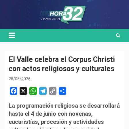
Skip
Medio de comunicación digital
HORA32
to
content
El Valle celebra el Corpus Christi
con actos religiosos y culturales
28/05/2026
F
X
W
T
C
C
a
h
e
o
o
La programación religiosa se desarrollará
c
a
l
p
m
hasta el 4 de junio con novenas,
e
t
e
y
p
b
s
g
L
a
eucaristías, procesión y actividades
o
A
r
i
r