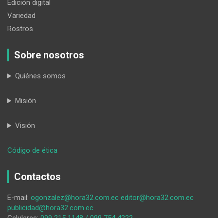
Edición digital
Variedad
Rostros
Sobre nosotros
Quiénes somos
Misión
Visión
:
Código de ética
El
Valle
Contactos
celebra
el
E-mail:
ogonzalez@hora32.com.ec
editor@hora32.com.ec
Corpus
publicidad@hora32.com.ec
Christi