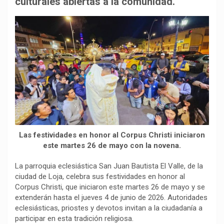
culturales abiertas a la comunidad.
o
p
a
n
t
k
p
m
k
i
r
Las festividades en honor al Corpus Christi iniciaron
este martes 26 de mayo con la novena.
La parroquia eclesiástica San Juan Bautista El Valle, de la
ciudad de Loja, celebra sus festividades en honor al
Corpus Christi, que iniciaron este martes 26 de mayo y se
extenderán hasta el jueves 4 de junio de 2026. Autoridades
eclesiásticas, priostes y devotos invitan a la ciudadanía a
participar en esta tradición religiosa.