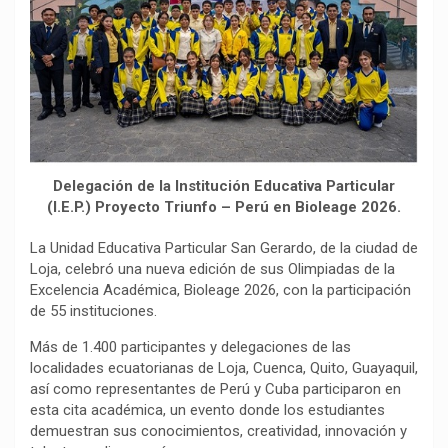
o
p
a
n
t
k
p
m
k
i
r
Delegación de la Institución Educativa Particular
(I.E.P.) Proyecto Triunfo – Perú en Bioleage 2026.
La Unidad Educativa Particular San Gerardo, de la ciudad de
Loja, celebró una nueva edición de sus Olimpiadas de la
Excelencia Académica, Bioleage 2026, con la participación
de 55 instituciones.
Más de 1.400 participantes y delegaciones de las
localidades ecuatorianas de Loja, Cuenca, Quito, Guayaquil,
así como representantes de Perú y Cuba participaron en
esta cita académica, un evento donde los estudiantes
demuestran sus conocimientos, creatividad, innovación y