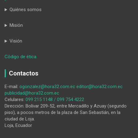
Quiénes somos
Misión
Visión
:
Código de ética
El
Bioleage
Contactos
2026
reunió
E-mail:
ogonzalez@hora32.com.ec
editor@hora32.com.ec
a
publicidad@hora32.com.ec
más
Celulares:
099 215 1148 / 099 754 4222
de
Dirección: Bolívar 209-52, entre Mercadillo y Azuay (segundo
1.400
piso), a pocos metros de la plaza de San Sebastián, en la
participantes
ciudad de Loja.
Loja, Ecuador