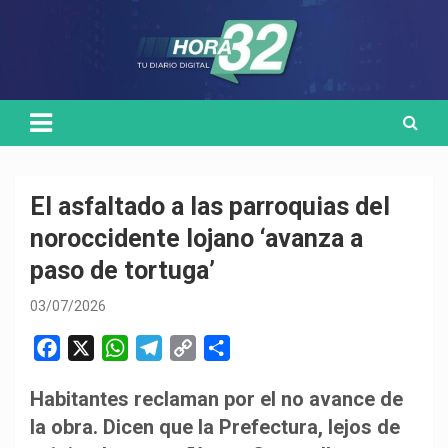
Skip
Medio de comunicación digital
HORA32
to
content
El asfaltado a las parroquias del
noroccidente lojano ‘avanza a
paso de tortuga’
03/07/2026
F
X
W
T
C
C
a
h
e
o
o
Habitantes reclaman por el no avance de
c
a
l
p
m
la obra. Dicen que la Prefectura, lejos de
e
t
e
y
p