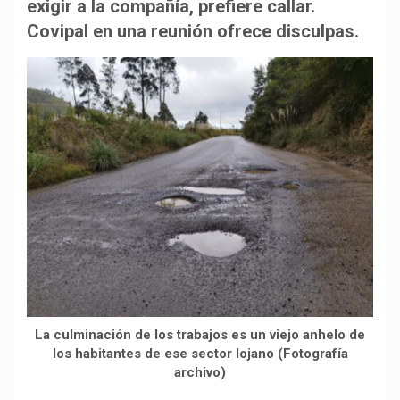
b
s
g
L
a
exigir a la compañía, prefiere callar.
o
A
r
i
r
Covipal en una reunión ofrece disculpas.
o
p
a
n
t
k
p
m
k
i
r
La culminación de los trabajos es un viejo anhelo de
los habitantes de ese sector lojano (Fotografía
archivo)