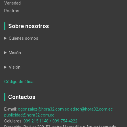
Variedad
Rostros
Sobre nosotros
Quiénes somos
Misión
Visión
:
Código de ética
El
asfaltado
Contactos
a
las
E-mail:
ogonzalez@hora32.com.ec
editor@hora32.com.ec
parroquias
publicidad@hora32.com.ec
del
Celulares:
099 215 1148 / 099 754 4222
noroccidente
Dirección: Bolívar 209-52, entre Mercadillo y Azuay (segundo