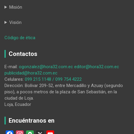
Misión
Visión
:
Código de ética
Wilber
Danilo
Contactos
Cuenca
Aguilar,
E-mail:
ogonzalez@hora32.com.ec
editor@hora32.com.ec
un
publicidad@hora32.com.ec
lojano
Celulares:
099 215 1148 / 099 754 4222
que
Dirección: Bolívar 209-52, entre Mercadillo y Azuay (segundo
dirige
piso), a pocos metros de la plaza de San Sebastián, en la
la
ciudad de Loja.
Banda
Loja, Ecuador
Integrada
de
las
Encuéntranos en
FF.AA.