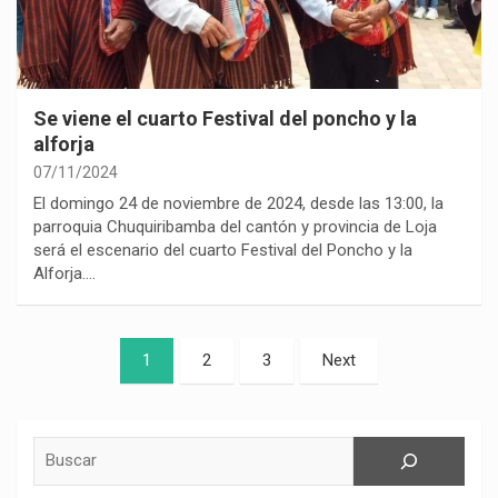
Se viene el cuarto Festival del poncho y la
alforja
07/11/2024
El domingo 24 de noviembre de 2024, desde las 13:00, la
parroquia Chuquiribamba del cantón y provincia de Loja
será el escenario del cuarto Festival del Poncho y la
Alforja.…
Paginación
1
2
3
Next
de
entradas
Buscar