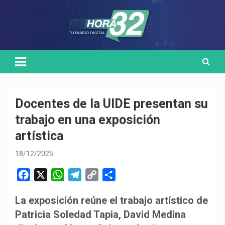
Skip
Medio de comunicación digital
HORA32
to
content
Docentes de la UIDE presentan su
trabajo en una exposición
artística
18/12/2025
F
X
W
T
C
C
a
h
e
o
o
La exposición reúne el trabajo artístico de
c
a
l
p
m
Patricia Soledad Tapia, David Medina
e
t
e
y
p