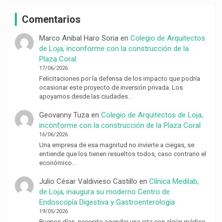
Comentarios
Marco Anibal Haro Soria
en
Colegio de Arquitectos
de Loja, inconforme con la construcción de la
Plaza Coral
17/06/2026
Felicitaciones por la defensa de los impacto que podría
ocasionar este proyecto de inversión privada. Los
apoyamos desde las ciudades…
Geovanny Tuza
en
Colegio de Arquitectos de Loja,
inconforme con la construcción de la Plaza Coral
16/06/2026
Una empresa de esa magnitud no invierte a ciegas, se
entiende que los tienen resueltos todos, caso contrario el
económico…
Julio César Valdivieso Castillo
en
Clínica Medilab,
de Loja, inaugura su moderno Centro de
Endoscopía Digestiva y Gastroenterología
19/05/2026
Buenos días, necesito agendar una cita con algún médico