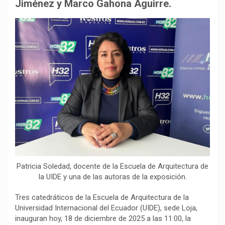
b
s
g
L
a
Jiménez y Marco Gahona Aguirre.
o
A
r
i
r
o
p
a
n
t
k
p
m
k
i
r
Patricia Soledad, docente de la Escuela de Arquitectura de
la UIDE y una de las autoras de la exposición.
Tres catedráticos de la Escuela de Arquitectura de la
Universidad Internacional del Ecuador (UIDE), sede Loja,
inauguran hoy, 18 de diciembre de 2025 a las 11:00, la