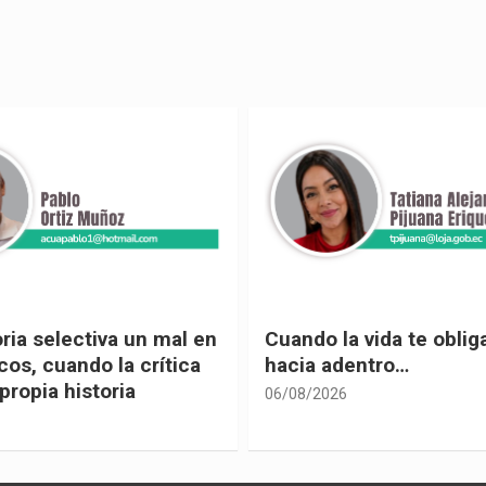
 vida te obliga a mirar
Urnas, democracia y el
entro…
vivir
05/08/2026