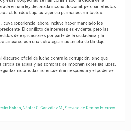
oy, esas sospechas se han confirmado: la deuda de la
ada en una ley declarada inconstitucional, pero sin efectos
ficios obtenidos bajo su vigencia permanecen intactos.
I, cuya experiencia laboral incluye haber manejado los
presidente. El conflicto de intereses es evidente, pero las
edidos de explicaciones por parte de la ciudadanía y la
ece alinearse con una estrategia más amplia de blindaje
 discurso oficial de lucha contra la corrupción, sino que
 crítica se acalla y las sombras se imponen sobre las luces.
 preguntas incómodas no encuentran respuesta y el poder se
milia Noboa
,
Néstor S. González M.
,
Servicio de Rentas Internas