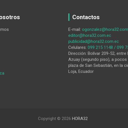
osotros
Contactos
omos
E-mail:
ogonzalez@hora32.com
editor@hora32.com.ec
publicidad@hora32.com.ec
Celulares:
099 215 1148 / 099 7
Dirección: Bolívar 209-52, entre 
Azuay (segundo piso), a pocos 
plaza de San Sebastián, en la ci
Loja, Ecuador
:
ica
Del
‘Nuevo
Ecuador’
al
‘Nuevo
Silencio’
Copyright © 2026
HORA32