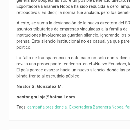
generando sospechas sobre un posible beneficio directo. H
o
p
a
n
t
Exportadora Bananera Noboa ha sido reducida a cero, ampar
k
p
m
k
i
retroactivos. Es decir, la norma fue anulada, pero los bene
r
A esto, se suma la designación de la nueva directora del SR
asuntos tributarios de empresas vinculadas a la familia del 
instituciones involucradas guardan silencio, ignorando los p
prensa. Este silencio institucional no es casual, ya que par
político.
La falta de transparencia en este caso no solo contradice el
revela una preocupante tendencia: en el «Nuevo Ecuador», la
El país parece avanzar hacia un nuevo silencio, donde las
blinda frente al escrutinio público.
Néstor S. González M.
nestor.gm.loja@hotmail.com
Tags:
campaña presidencial
,
Exportadora Bananera Noboa
,
fa