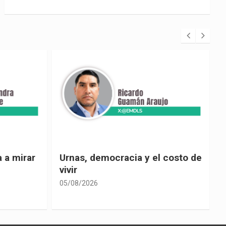
 costo de
El país de las explicaciones
convenientes
05/08/2026
0