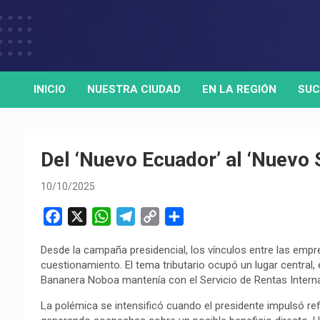
Skip
to
Medio de comunicación digital
HORA32
content
INICIO
NUESTRA CIUDAD
EN LA REGIÓN
SUC
Del ‘Nuevo Ecuador’ al ‘Nuevo S
10/10/2025
F
X
W
T
C
C
a
h
e
o
o
Desde la campaña presidencial, los vínculos entre las empr
c
a
l
p
m
cuestionamiento. El tema tributario ocupó un lugar central,
e
t
e
y
p
Bananera Noboa mantenía con el Servicio de Rentas Interna
b
s
g
L
a
La polémica se intensificó cuando el presidente impulsó ref
o
A
r
i
r