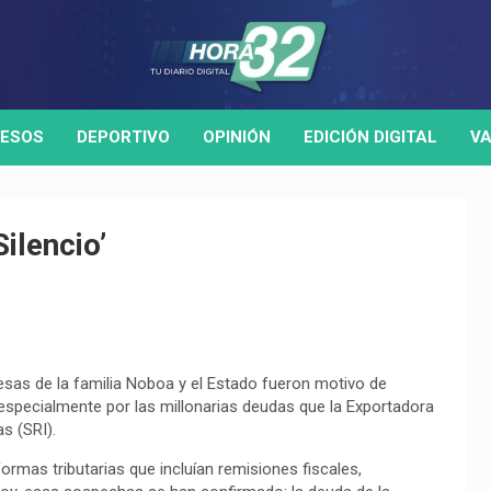
ESOS
DEPORTIVO
OPINIÓN
EDICIÓN DIGITAL
VA
ilencio’
esas de la familia Noboa y el Estado fueron motivo de
 especialmente por las millonarias deudas que la Exportadora
s (SRI).
ormas tributarias que incluían remisiones fiscales,