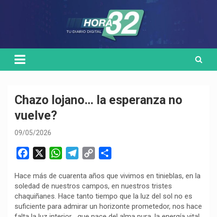
Skip
Medio de comunicación digital
HORA32
to
content
Chazo lojano… la esperanza no
vuelve?
09/05/2026
F
X
W
T
C
C
a
h
e
o
o
Hace más de cuarenta años que vivimos en tinieblas, en la
c
a
l
p
m
soledad de nuestros campos, en nuestros tristes
e
t
e
y
p
chaquiñanes. Hace tanto tiempo que la luz del sol no es
b
s
g
L
a
suficiente para admirar un horizonte prometedor, nos hace
o
A
r
i
r
falta la luz interior… que nace del alma pura, la energía vital