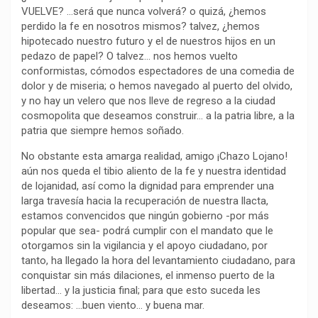
VUELVE? …será que nunca volverá? o quizá, ¿hemos
perdido la fe en nosotros mismos? talvez, ¿hemos
hipotecado nuestro futuro y el de nuestros hijos en un
pedazo de papel? O talvez… nos hemos vuelto
conformistas, cómodos espectadores de una comedia de
dolor y de miseria; o hemos navegado al puerto del olvido,
y no hay un velero que nos lleve de regreso a la ciudad
cosmopolita que deseamos construir… a la patria libre, a la
patria que siempre hemos soñado.
No obstante esta amarga realidad, amigo ¡Chazo Lojano!
aún nos queda el tibio aliento de la fe y nuestra identidad
de lojanidad, así como la dignidad para emprender una
larga travesía hacia la recuperación de nuestra llacta,
estamos convencidos que ningún gobierno -por más
popular que sea- podrá cumplir con el mandato que le
otorgamos sin la vigilancia y el apoyo ciudadano, por
tanto, ha llegado la hora del levantamiento ciudadano, para
conquistar sin más dilaciones, el inmenso puerto de la
libertad… y la justicia final; para que esto suceda les
deseamos: …buen viento… y buena mar.