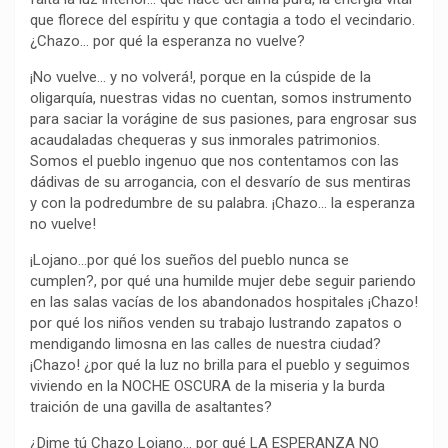
que florece del espíritu y que contagia a todo el vecindario.
o
p
a
n
t
¿Chazo… por qué la esperanza no vuelve?
k
p
m
k
i
r
¡No vuelve… y no volverá!, porque en la cúspide de la
oligarquía, nuestras vidas no cuentan, somos instrumento
para saciar la vorágine de sus pasiones, para engrosar sus
acaudaladas chequeras y sus inmorales patrimonios.
Somos el pueblo ingenuo que nos contentamos con las
dádivas de su arrogancia, con el desvarío de sus mentiras
y con la podredumbre de su palabra. ¡Chazo… la esperanza
no vuelve!
¡Lojano…por qué los sueños del pueblo nunca se
cumplen?, por qué una humilde mujer debe seguir pariendo
en las salas vacías de los abandonados hospitales ¡Chazo!
por qué los niños venden su trabajo lustrando zapatos o
mendigando limosna en las calles de nuestra ciudad?
¡Chazo! ¿por qué la luz no brilla para el pueblo y seguimos
viviendo en la NOCHE OSCURA de la miseria y la burda
traición de una gavilla de asaltantes?
¿Dime tú Chazo Lojano… por qué LA ESPERANZA NO