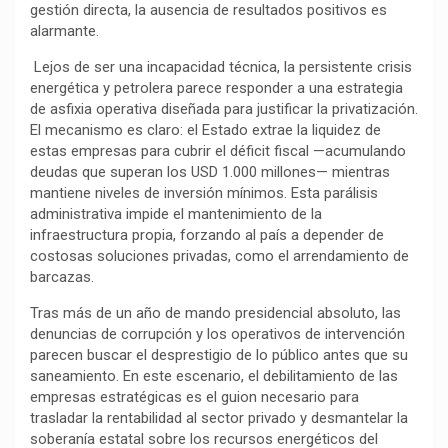
b
s
g
L
a
gestión directa, la ausencia de resultados positivos es
o
A
r
i
r
alarmante.
o
p
a
n
t
‎‎ Lejos de ser una incapacidad técnica, la persistente crisis
k
p
m
k
i
energética y petrolera parece responder a una estrategia
r
de asfixia operativa diseñada para justificar la privatización.
El mecanismo es claro: el Estado extrae la liquidez de
estas empresas para cubrir el déficit fiscal —acumulando
deudas que superan los USD 1.000 millones— mientras
mantiene niveles de inversión mínimos. Esta parálisis
administrativa impide el mantenimiento de la
infraestructura propia, forzando al país a depender de
costosas soluciones privadas, como el arrendamiento de
barcazas.
‎‎Tras más de un año de mando presidencial absoluto, las
denuncias de corrupción y los operativos de intervención
parecen buscar el desprestigio de lo público antes que su
saneamiento. En este escenario, el debilitamiento de las
empresas estratégicas es el guion necesario para
trasladar la rentabilidad al sector privado y desmantelar la
soberanía estatal sobre los recursos energéticos del