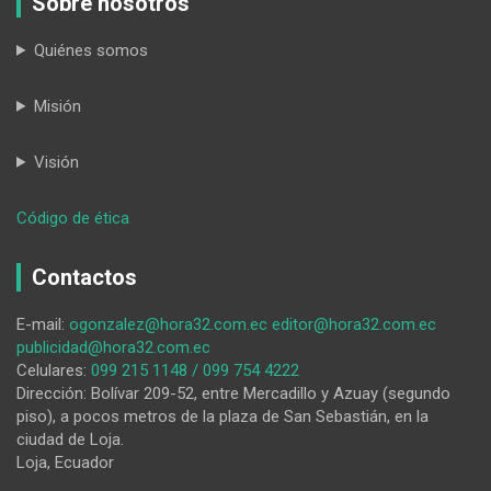
Sobre nosotros
Quiénes somos
Misión
Visión
:
Código de ética
‎La
quiebra
Contactos
inducida:
el
E-mail:
ogonzalez@hora32.com.ec
editor@hora32.com.ec
guion
publicidad@hora32.com.ec
para
Celulares:
099 215 1148 / 099 754 4222
el
Dirección: Bolívar 209-52, entre Mercadillo y Azuay (segundo
desmantelamiento
piso), a pocos metros de la plaza de San Sebastián, en la
de
ciudad de Loja.
lo
Loja, Ecuador
público