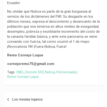
Ecuador.
‎‎No olvidar que Noboa es parte de la gran burguesía al
servicio de los dictámenes del FMI. Su desgaste en los
últimos meses, expresa el descontento y desencanto de la
población que vive inmersa en altos niveles de inseguridad,
desempleo, pobreza y exorbitante incremento del costo de
la canasta familiar básica, y ante este panorama se viene
coreando con fuerza, tal como ocurrió el 1 de mayo:
¡Revocatoria YA! ¡Fuera Noboa, Fuera!
Remo Cornejo Luque
‎‎cornejoremo75@gmail.com
Tags:
CNEL
,
Decreto 503
,
Noboa
,
Petroecuador
,
Remo Cornejo Luque
Navegación
Los mesías lojanos
de