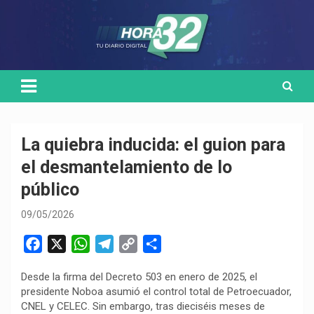
Skip
Medio de comunicación digital
HORA32
to
content
‎La quiebra inducida: el guion para
el desmantelamiento de lo
público
09/05/2026
F
X
W
T
C
C
a
h
e
o
o
Desde la firma del Decreto 503 en enero de 2025, el
c
a
l
p
m
presidente Noboa asumió el control total de Petroecuador,
e
t
e
y
p
CNEL y CELEC. Sin embargo, tras dieciséis meses de