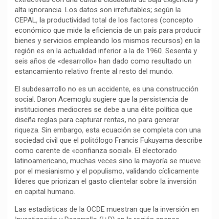
alta ignorancia. Los datos son irrefutables; según la
o
p
a
n
t
CEPAL, la productividad total de los factores (concepto
k
p
m
k
i
económico que mide la eficiencia de un país para producir
r
bienes y servicios empleando los mismos recursos) en la
región es en la actualidad inferior a la de 1960. Sesenta y
seis años de «desarrollo» han dado como resultado un
estancamiento relativo frente al resto del mundo.
El subdesarrollo no es un accidente, es una construcción
social. Daron Acemoglu sugiere que la persistencia de
instituciones mediocres se debe a una élite política que
diseña reglas para capturar rentas, no para generar
riqueza. Sin embargo, esta ecuación se completa con una
sociedad civil que el politólogo Francis Fukuyama describe
como carente de «confianza social». El electorado
latinoamericano, muchas veces sino la mayoría se mueve
por el mesianismo y el populismo, validando cíclicamente
líderes que priorizan el gasto clientelar sobre la inversión
en capital humano.
Las estadísticas de la OCDE muestran que la inversión en