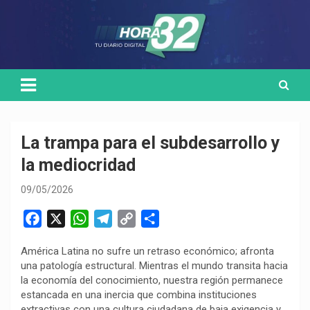
Skip
Medio de comunicación digital
HORA32
to
content
La trampa para el subdesarrollo y
la mediocridad
09/05/2026
F
X
W
T
C
C
a
h
e
o
o
América Latina no sufre un retraso económico; afronta
c
a
l
p
m
una patología estructural. Mientras el mundo transita hacia
e
t
e
y
p
la economía del conocimiento, nuestra región permanece
b
s
g
L
a
estancada en una inercia que combina instituciones
o
A
r
i
r
extractivas con una cultura ciudadana de baja exigencia y