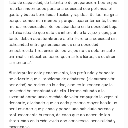
fata de capacidad, de talento o de preparación. Los viejos
k
p
m
k
i
resultan incomodos para una sociedad que potencia el
r
gasto y busca beneficios fáciles y rápidos. Se los margina
porque consumen menos y porque, aparentemente, tienen
menos necesidades. Se los abandona en la sociedad bajo
la falsa idea de que esta es inherente a la vejez y que, por
tanto, deben acostumbrarse a ella. Pero una sociedad sin
solidaridad entre generaciones es una sociedad
empobrecida. Prescindir de los viejos no es solo un acto
criminal e imbécil; es como quemar los libros; es destruir
la memoria”.
Al interpretar este pensamiento, tan profundo y honesto,
se advierte que el problema de edadismo (discriminación
por edad) no radica en la edad, sino en la imagen que la
sociedad ha construido de ella. Hemos situado a la
juventud como única medida de valor empujado la vejez al
descarte, olvidando que en cada persona mayor habita un
ser luminoso que piensa y posee una sabiduría serena y
profundamente humana, de esas que no nacen de los
libros, sino en la vida vivida con conciencia, sensibilidad y
experiencia.