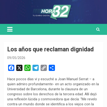
Skip
Medio de comunicación digital
HORA32
to
content
Los años que reclaman dignidad
09/05/2026
F
X
W
T
C
C
a
h
e
o
o
Hace pocos días vi y escuché a Joan Manuel Serrat – a
c
a
l
p
m
quien admiro profundamente- en un acto organizado en la
e
t
e
y
p
Universidad de Barcelona, durante la clausura de un
b
s
g
L
a
congreso sobre los derechos de la tercera edad. Allí dejó
o
A
r
i
r
una reflexión lúcida y conmovedora que decía: “Me revelo
contra un mundo donde se identifica a los viejos con la
o
p
a
n
t