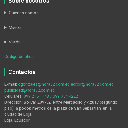
Sobre nosotros
Quiénes somos
Misión
Visión
:
Código de ética
Los
años
Contactos
que
reclaman
E-mail:
ogonzalez@hora32.com.ec
editor@hora32.com.ec
dignidad
publicidad@hora32.com.ec
Celulares:
099 215 1148 / 099 754 4222
Dirección: Bolívar 209-52, entre Mercadillo y Azuay (segundo
piso), a pocos metros de la plaza de San Sebastián, en la
ciudad de Loja.
Loja, Ecuador