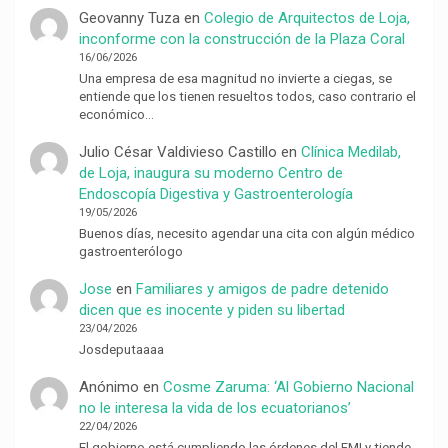
Geovanny Tuza
en
Colegio de Arquitectos de Loja,
inconforme con la construcción de la Plaza Coral
16/06/2026
Una empresa de esa magnitud no invierte a ciegas, se
entiende que los tienen resueltos todos, caso contrario el
económico…
Julio César Valdivieso Castillo
en
Clínica Medilab,
de Loja, inaugura su moderno Centro de
Endoscopía Digestiva y Gastroenterología
19/05/2026
Buenos días, necesito agendar una cita con algún médico
gastroenterólogo
Jose
en
Familiares y amigos de padre detenido
dicen que es inocente y piden su libertad
23/04/2026
Josdeputaaaa
Anónimo
en
Cosme Zaruma: ‘Al Gobierno Nacional
no le interesa la vida de los ecuatorianos’
22/04/2026
El gobierno está cumpliendo las órdenes del FMI y tiende