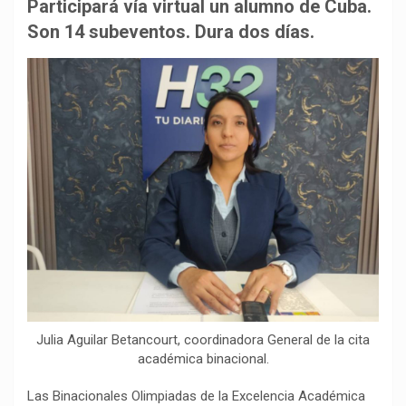
b
s
g
L
a
Participará vía virtual un alumno de Cuba.
o
A
r
i
r
Son 14 subeventos. Dura dos días.
o
p
a
n
t
k
p
m
k
i
r
Julia Aguilar Betancourt, coordinadora General de la cita
académica binacional.
Las Binacionales Olimpiadas de la Excelencia Académica