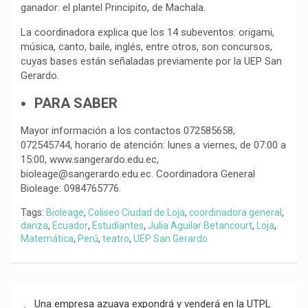
ganador: el plantel Principito, de Machala.
La coordinadora explica que los 14 subeventos: origami,
música, canto, baile, inglés, entre otros, son concursos,
cuyas bases están señaladas previamente por la UEP San
Gerardo.
PARA SABER
Mayor información a los contactos 072585658,
072545744, horario de atención: lunes a viernes, de 07:00 a
15:00, www.sangerardo.edu.ec,
bioleage@sangerardo.edu.ec. Coordinadora General
Bioleage: 0984765776.
Tags:
Bioleage
,
Coliseo Ciudad de Loja
,
coordinadora general
,
danza
,
Ecuador
,
Estudiantes
,
Julia Aguilar Betancourt
,
Loja
,
Matemática
,
Perú
,
teatro
,
UEP San Gerardo
Navegación
Una empresa azuaya expondrá y venderá en la UTPL