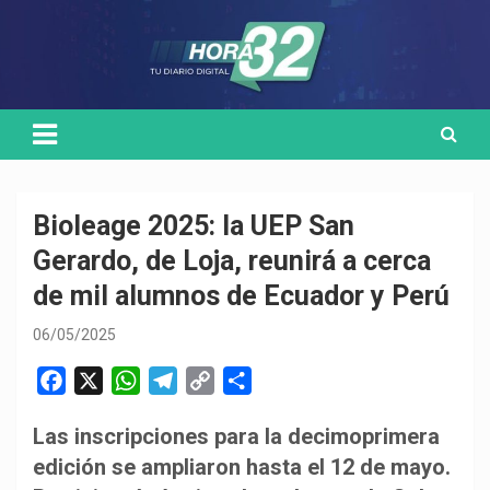
Skip
Medio de comunicación digital
HORA32
to
content
Bioleage 2025: la UEP San
Gerardo, de Loja, reunirá a cerca
de mil alumnos de Ecuador y Perú
06/05/2025
F
X
W
T
C
C
a
h
e
o
o
Las inscripciones para la decimoprimera
c
a
l
p
m
edición se ampliaron hasta el 12 de mayo.
e
t
e
y
p