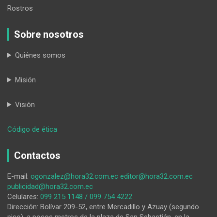
Rostros
Sobre nosotros
Quiénes somos
Misión
Visión
:
Código de ética
Bioleage
2025:
Contactos
la
UEP
E-mail:
ogonzalez@hora32.com.ec
editor@hora32.com.ec
San
publicidad@hora32.com.ec
Gerardo,
Celulares:
099 215 1148 / 099 754 4222
de
Dirección: Bolívar 209-52, entre Mercadillo y Azuay (segundo
Loja,
piso), a pocos metros de la plaza de San Sebastián, en la