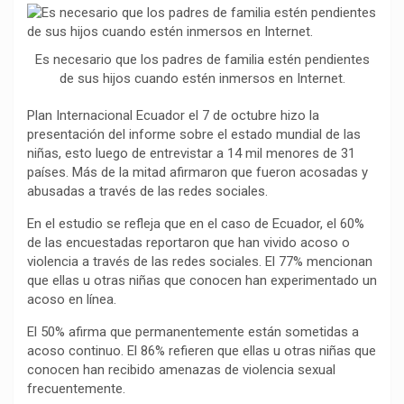
o
p
a
n
t
k
p
m
k
i
Es necesario que los padres de familia estén pendientes
r
de sus hijos cuando estén inmersos en Internet.
Plan Internacional Ecuador el 7 de octubre hizo la
presentación del informe sobre el estado mundial de las
niñas, esto luego de entrevistar a 14 mil menores de 31
países. Más de la mitad afirmaron que fueron acosadas y
abusadas a través de las redes sociales.
En el estudio se refleja que en el caso de Ecuador, el 60%
de las encuestadas reportaron que han vivido acoso o
violencia a través de las redes sociales. El 77% mencionan
que ellas u otras niñas que conocen han experimentado un
acoso en línea.
El 50% afirma que permanentemente están sometidas a
acoso continuo. El 86% refieren que ellas u otras niñas que
conocen han recibido amenazas de violencia sexual
frecuentemente.