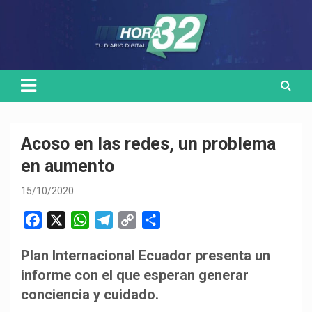
Skip
Medio de comunicación digital
HORA32
to
content
Acoso en las redes, un problema
en aumento
15/10/2020
F
X
W
T
C
C
a
h
e
o
o
Plan Internacional Ecuador presenta un
c
a
l
p
m
informe con el que esperan generar
e
t
e
y
p
b
s
g
L
a
conciencia y cuidado.
o
A
r
i
r