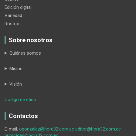
Edición digital
Variedad
Rostros
Sobre nosotros
Quiénes somos
Misión
Visión
:
Código de ética
Acoso
en
Contactos
las
redes,
E-mail:
ogonzalez@hora32.com.ec
editor@hora32.com.ec
un
publicidad@hora32.com.ec