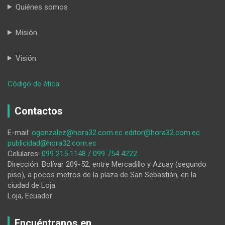
Quiénes somos
Misión
Visión
:
Código de ética
Los
obreros
Contactos
municipales
de
E-mail:
ogonzalez@hora32.com.ec
editor@hora32.com.ec
Loja
publicidad@hora32.com.ec
y
Celulares:
099 215 1148 / 099 754 4222
Calvas
Dirección: Bolívar 209-52, entre Mercadillo y Azuay (segundo
se
piso), a pocos metros de la plaza de San Sebastián, en la
reúnen
ciudad de Loja.
por
Loja, Ecuador
primera
vez
en
Encuéntranos en