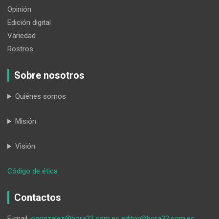
Opinión
Edición digital
Variedad
Rostros
Sobre nosotros
Quiénes somos
Misión
Visión
:
Código de ética
El
mercado
Contactos
negro
de
E-mail:
ogonzalez@hora32.com.ec
editor@hora32.com.ec