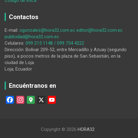
:
Código de ética
Zapotillo,
tras
Contactos
la
eliminación
E-mail:
ogonzalez@hora32.com.ec
editor@hora32.com.ec
del
publicidad@hora32.com.ec
subsidio
Celulares:
099 215 1148 / 099 754 4222
al
Dirección: Bolívar 209-52, entre Mercadillo y Azuay (segundo
diésel,
piso), a pocos metros de la plaza de San Sebastián, en la
convertido
ciudad de Loja.
en
Loja, Ecuador
un
‘pueblo
fantasma’
Encuéntranos en
F
I
G
X
Y
a
n
o
o
c
s
o
u
e
t
g
T
Copyright © 2026
HORA32
b
a
l
u