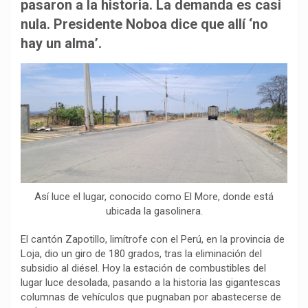
b
s
g
L
a
pasaron a la historia. La demanda es casi
o
A
r
i
r
nula. Presidente Noboa dice que allí ‘no
o
p
a
n
t
hay un alma’.
k
p
m
k
i
r
Así luce el lugar, conocido como El More, donde está
ubicada la gasolinera.
El cantón Zapotillo, limítrofe con el Perú, en la provincia de
Loja, dio un giro de 180 grados, tras la eliminación del
subsidio al diésel. Hoy la estación de combustibles del
lugar luce desolada, pasando a la historia las gigantescas
columnas de vehículos que pugnaban por abastecerse de