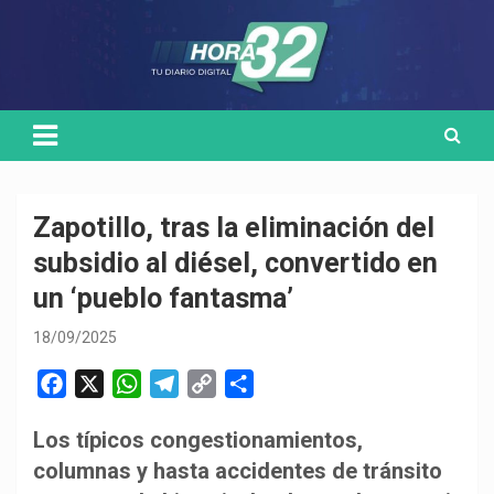
Skip
Medio de comunicación digital
HORA32
to
content
Zapotillo, tras la eliminación del
subsidio al diésel, convertido en
un ‘pueblo fantasma’
18/09/2025
F
X
W
T
C
C
a
h
e
o
o
Los típicos congestionamientos,
c
a
l
p
m
columnas y hasta accidentes de tránsito
e
t
e
y
p