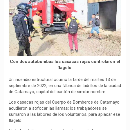
e
t
e
y
p
b
s
g
L
a
o
A
r
i
r
o
p
a
n
t
k
p
m
k
i
r
Con dos autobombas los casacas rojas controlaron el
flagelo.
Un incendio estructural ocurrió la tarde del martes 13 de
septiembre de 2022, en una fábrica de ladrillos de la ciudad
de Catamayo, capital del cantón de similar nombre.
Los casacas rojas del Cuerpo de Bomberos de Catamayo
acudieron a sofocar las llamas; los trabajadores se
sumaron a las labores de los voluntarios, para aplacar ese
flagelo.