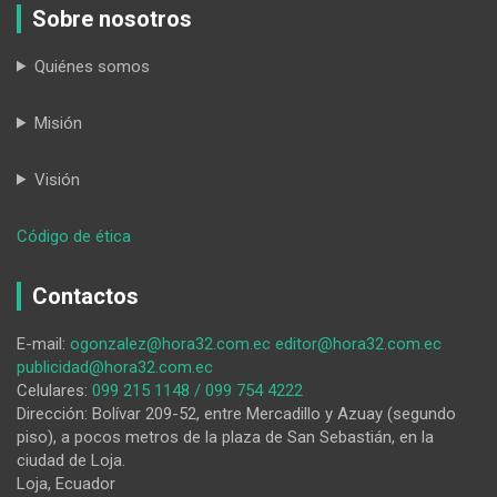
Sobre nosotros
Quiénes somos
Misión
Visión
:
Código de ética
Un
incendio
Contactos
estructural
en
E-mail:
ogonzalez@hora32.com.ec
editor@hora32.com.ec
una
publicidad@hora32.com.ec
fábrica
Celulares:
099 215 1148 / 099 754 4222
de
Dirección: Bolívar 209-52, entre Mercadillo y Azuay (segundo
ladrillos
piso), a pocos metros de la plaza de San Sebastián, en la
alarmó
ciudad de Loja.
a
Loja, Ecuador
los