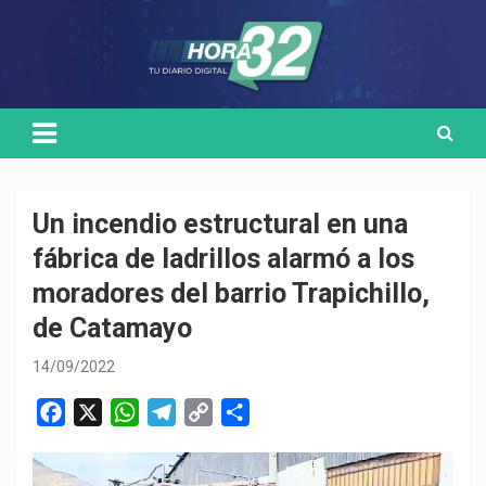
Skip
Medio de comunicación digital
HORA32
to
content
Un incendio estructural en una
fábrica de ladrillos alarmó a los
moradores del barrio Trapichillo,
de Catamayo
14/09/2022
F
X
W
T
C
C
a
h
e
o
o
c
a
l
p
m