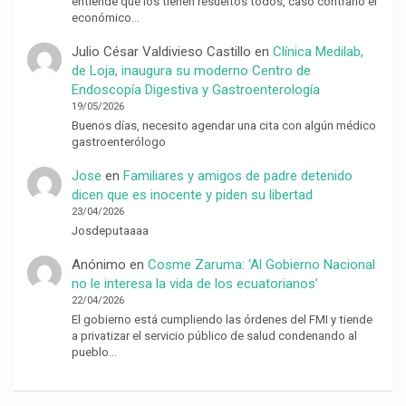
entiende que los tienen resueltos todos, caso contrario el
económico…
Julio César Valdivieso Castillo
en
Clínica Medilab,
de Loja, inaugura su moderno Centro de
Endoscopía Digestiva y Gastroenterología
19/05/2026
Buenos días, necesito agendar una cita con algún médico
gastroenterólogo
Jose
en
Familiares y amigos de padre detenido
dicen que es inocente y piden su libertad
23/04/2026
Josdeputaaaa
Anónimo
en
Cosme Zaruma: ‘Al Gobierno Nacional
no le interesa la vida de los ecuatorianos’
22/04/2026
El gobierno está cumpliendo las órdenes del FMI y tiende
a privatizar el servicio público de salud condenando al
pueblo…