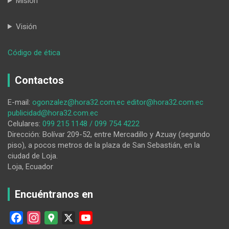
Misión
Visión
:
Código de ética
Tres
barrios
Contactos
de
Loja
E-mail:
ogonzalez@hora32.com.ec
editor@hora32.com.ec
reciben
publicidad@hora32.com.ec
semillas
Celulares:
099 215 1148 / 099 754 4222
agrícolas
Dirección: Bolívar 209-52, entre Mercadillo y Azuay (segundo
y
piso), a pocos metros de la plaza de San Sebastián, en la
abono
ciudad de Loja.
Loja, Ecuador
Encuéntranos en
F
I
G
X
Y