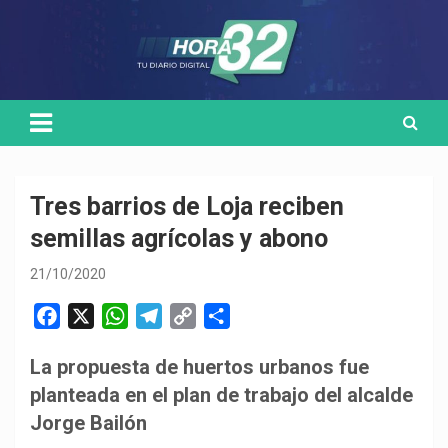
Skip
Medio de comunicación digital
HORA32
to
content
Tres barrios de Loja reciben
semillas agrícolas y abono
21/10/2020
F
X
W
T
C
C
a
h
e
o
o
La propuesta de huertos urbanos fue
c
a
l
p
m
planteada en el plan de trabajo del alcalde
e
t
e
y
p
b
s
g
L
a
Jorge Bailón
o
A
r
i
r