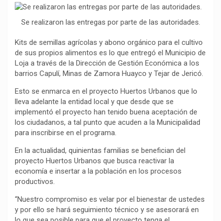
o
p
a
n
t
Se realizaron las entregas por parte de las autoridades.
k
p
m
k
i
r
Kits de semillas agrícolas y abono orgánico para el cultivo
de sus propios alimentos es lo que entregó el Municipio de
Loja a través de la Dirección de Gestión Económica a los
barrios Capulí, Minas de Zamora Huayco y Tejar de Jericó.
Esto se enmarca en el proyecto Huertos Urbanos que lo
lleva adelante la entidad local y que desde que se
implementó el proyecto han tenido buena aceptación de
los ciudadanos, a tal punto que acuden a la Municipalidad
para inscribirse en el programa.
En la actualidad, quinientas familias se benefician del
proyecto Huertos Urbanos que busca reactivar la
economía e insertar a la población en los procesos
productivos.
“Nuestro compromiso es velar por el bienestar de ustedes
y por ello se hará seguimiento técnico y se asesorará en
lo que sea posible para que el proyecto tenga el