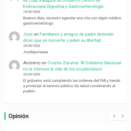
de Loja, inaugura su moderno Centro de
Endoscopía Digestiva y Gastroenterología
19/05/2026
Buenos días, necesito agendar una cita con algún médico
gastroenterólogo
Jose
en
Familiares y amigos de padre detenido
dicen que es inocente y piden su libertad
23/04/2026
Josdeputaaaa
Anónimo
en
Cosme Zaruma: ‘Al Gobierno Nacional
no le interesa la vida de los ecuatorianos’
22/04/2026
El gobierno está cumpliendo las órdenes del FMI y tiende
a privatizar el servicio público de salud condenando al
pueblo…
Opinión