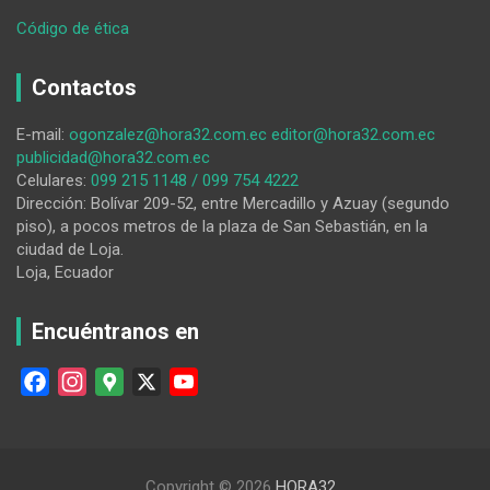
:
Código de ética
A
‘mujer
Contactos
transexual’
la
E-mail:
ogonzalez@hora32.com.ec
editor@hora32.com.ec
condenaron
publicidad@hora32.com.ec
a
Celulares:
099 215 1148 / 099 754 4222
50
Dirección: Bolívar 209-52, entre Mercadillo y Azuay (segundo
meses
piso), a pocos metros de la plaza de San Sebastián, en la
de
ciudad de Loja.
cárcel
Loja, Ecuador
por
microtráfico
Encuéntranos en
F
I
G
X
Y
a
n
o
o
c
s
o
u
e
t
g
T
Copyright © 2026
HORA32