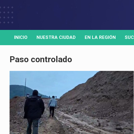
Skip
to
Medio de comunicación digital
HORA32
content
INICIO
NUESTRA CIUDAD
EN LA REGIÓN
SUC
Paso controlado