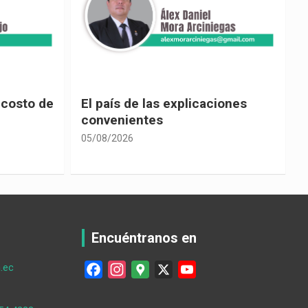
 costo de
El país de las explicaciones
convenientes
05/08/2026
0
Encuéntranos en
.ec
F
I
G
X
Y
a
n
o
o
c
s
o
u