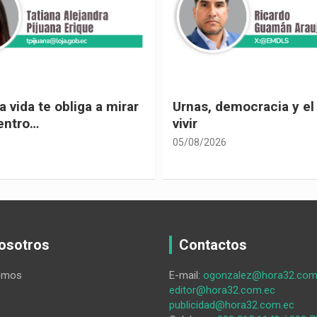
 vida te obliga a mirar
Urnas, democracia y el
entro…
vivir
05/08/2026
osotros
Contactos
omos
E-mail:
ogonzalez@hora32.com
editor@hora32.com.ec
publicidad@hora32.com.ec