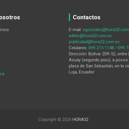
osotros
Contactos
omos
E-mail:
ogonzalez@hora32.com
editor@hora32.com.ec
publicidad@hora32.com.ec
Celulares:
099 215 1148 / 099 7
Dirección: Bolívar 209-52, entre 
Azuay (segundo piso), a pocos 
plaza de San Sebastián, en la ci
Loja, Ecuador
:
ica
El
ISTS
vive
el
Congreso
de
Investigación
Copyright © 2026
HORA32
Científica
‘desde