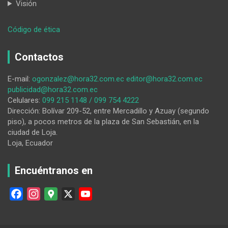
Visión
:
Código de ética
José
Eduardo
Contactos
Morales:
Tenemos
E-mail:
ogonzalez@hora32.com.ec
editor@hora32.com.ec
compañeros
publicidad@hora32.com.ec
que
Celulares:
099 215 1148 / 099 754 4222
han
Dirección: Bolívar 209-52, entre Mercadillo y Azuay (segundo
muerto
piso), a pocos metros de la plaza de San Sebastián, en la
y
ciudad de Loja.
otros
Loja, Ecuador
están
en
el
Encuéntranos en
lecho
del
F
I
G
X
Y
dolor
a
n
o
o
c
s
o
u