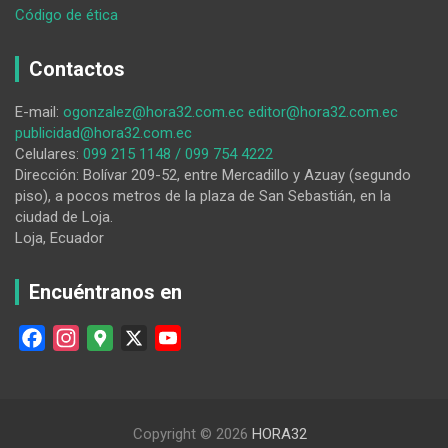
:
Código de ética
Dueño
de
Contactos
un
terreno,
E-mail:
ogonzalez@hora32.com.ec
editor@hora32.com.ec
ubicado
publicidad@hora32.com.ec
en
Celulares:
099 215 1148 / 099 754 4222
el
Dirección: Bolívar 209-52, entre Mercadillo y Azuay (segundo
cerro
piso), a pocos metros de la plaza de San Sebastián, en la
Villonaco,
ciudad de Loja.
se
Loja, Ecuador
topa
con
la
Encuéntranos en
muerte
al
F
I
G
X
Y
hallar
a
n
o
o
huesos
c
s
o
u
humanos
e
t
g
T
Copyright © 2026
HORA32
b
a
l
u