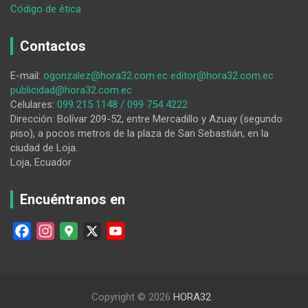
:
Código de ética
La
procesión
Contactos
de
El
E-mail:
ogonzalez@hora32.com.ec
editor@hora32.com.ec
Valle
publicidad@hora32.com.ec
concentró
Celulares:
099 215 1148 / 099 754 4222
a
Dirección: Bolívar 209-52, entre Mercadillo y Azuay (segundo
cientos
piso), a pocos metros de la plaza de San Sebastián, en la
de
ciudad de Loja.
fieles
Loja, Ecuador
Encuéntranos en
F
I
G
X
Y
a
n
o
o
c
s
o
u
e
t
g
T
Copyright © 2026
HORA32
b
a
l
u