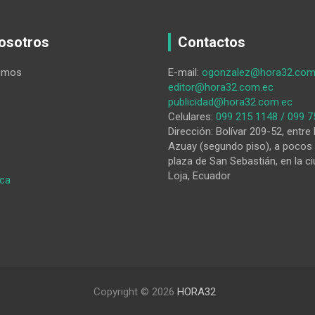
osotros
Contactos
omos
E-mail:
ogonzalez@hora32.com
editor@hora32.com.ec
publicidad@hora32.com.ec
Celulares:
099 215 1148 / 099 7
Dirección: Bolívar 209-52, entre 
Azuay (segundo piso), a pocos 
plaza de San Sebastián, en la ci
Loja, Ecuador
:
ica
¿Quién
aparece
cuando
no
pides
ayuda?
Copyright © 2026
HORA32