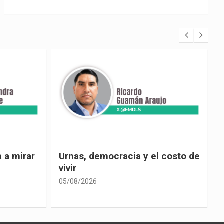
 costo de
El país de las explicaciones
convenientes
05/08/2026
0