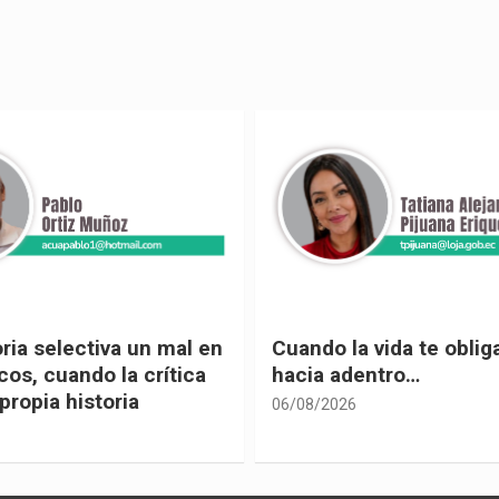
 vida te obliga a mirar
Urnas, democracia y el
entro…
vivir
05/08/2026