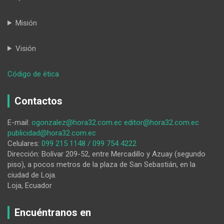
Misión
Visión
:
Código de ética
‘El
cierre
Contactos
del
paso
E-mail:
ogonzalez@hora32.com.ec
editor@hora32.com.ec
fronterizo
publicidad@hora32.com.ec
en
Celulares:
099 215 1148 / 099 754 4222
La
Dirección: Bolívar 209-52, entre Mercadillo y Azuay (segundo
Balsa
piso), a pocos metros de la plaza de San Sebastián, en la
dejó
ciudad de Loja.
miles
Loja, Ecuador
de
dólares
en
Encuéntranos en
pérdidas’