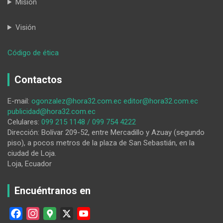
Misión
Visión
:
Código de ética
El
fuerte
Contactos
invierno
castiga
E-mail:
ogonzalez@hora32.com.ec
editor@hora32.com.ec
a
publicidad@hora32.com.ec
Celica
Celulares:
099 215 1148 / 099 754 4222
y
Dirección: Bolívar 209-52, entre Mercadillo y Azuay (segundo
el
piso), a pocos metros de la plaza de San Sebastián, en la
COE
ciudad de Loja.
Cantonal
Loja, Ecuador
declara
a
la
Encuéntranos en
zona
en
F
I
G
X
Y
emergencia