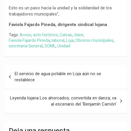
Esto es un paso hacia la unidad y la solidaridad de los
trabajadores municipales”,
Faviola Fajardo Pineda, dirigente sindical lojana
Tags:
Acoso
,
acto histórico
,
Calvas
,
clase
,
Faviola Fajardo Pineda
,
laboral
,
Loja
,
Obreros municipales
,
secretaria General
,
SOML
,
Unidad
Navegación
El servicio de agua potable en Loja aún no se
de
restablece
entradas
Leyenda lojana Los ahorcados, convertida en danza, va
al escenario del ‘Benjamín Carrión’
Deja una respuesta