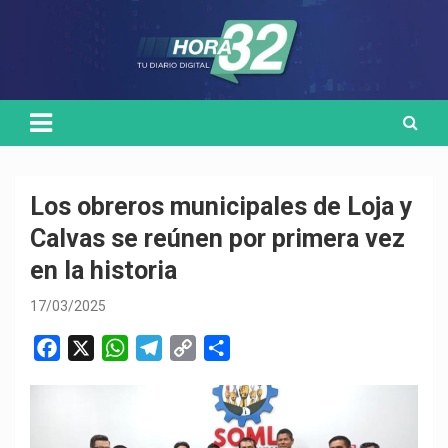
Skip
Medio de comunicación digital
HORA32
to
content
Los obreros municipales de Loja y
Calvas se reúnen por primera vez
en la historia
17/03/2025
F
X
W
T
C
C
a
h
e
o
o
c
a
l
p
m
e
t
e
y
p