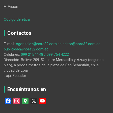
Visión
:
Código de ética
Los
obreros
Contactos
municipales
de
E-mail:
ogonzalez@hora32.com.ec
editor@hora32.com.ec
Loja
publicidad@hora32.com.ec
y
Celulares:
099 215 1148 / 099 754 4222
Calvas
Dirección: Bolívar 209-52, entre Mercadillo y Azuay (segundo
se
piso), a pocos metros de la plaza de San Sebastián, en la
reúnen
ciudad de Loja.
por
Loja, Ecuador
primera
vez
en
Encuéntranos en
la
historia
F
I
G
X
Y
a
n
o
o