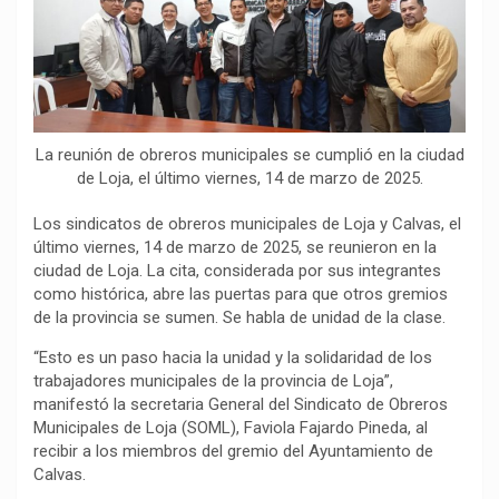
b
s
g
L
a
o
A
r
i
r
o
p
a
n
t
k
p
m
k
i
r
La reunión de obreros municipales se cumplió en la ciudad
de Loja, el último viernes, 14 de marzo de 2025.
Los sindicatos de obreros municipales de Loja y Calvas, el
último viernes, 14 de marzo de 2025, se reunieron en la
ciudad de Loja. La cita, considerada por sus integrantes
como histórica, abre las puertas para que otros gremios
de la provincia se sumen. Se habla de unidad de la clase.
“Esto es un paso hacia la unidad y la solidaridad de los
trabajadores municipales de la provincia de Loja”,
manifestó la secretaria General del Sindicato de Obreros
Municipales de Loja (SOML), Faviola Fajardo Pineda, al
recibir a los miembros del gremio del Ayuntamiento de
Calvas.