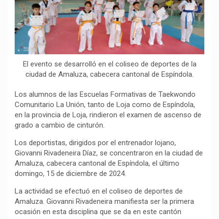
b
s
g
L
a
o
A
r
i
r
o
p
a
n
t
k
p
m
k
i
r
El evento se desarrolló en el coliseo de deportes de la
ciudad de Amaluza, cabecera cantonal de Espíndola.
Los alumnos de las Escuelas Formativas de Taekwondo
Comunitario La Unión, tanto de Loja como de Espíndola,
en la provincia de Loja, rindieron el examen de ascenso de
grado a cambio de cinturón.
Los deportistas, dirigidos por el entrenador lojano,
Giovanni Rivadeneira Díaz, se concentraron en la ciudad de
Amaluza, cabecera cantonal de Espíndola, el último
domingo, 15 de diciembre de 2024.
La actividad se efectuó en el coliseo de deportes de
Amaluza. Giovanni Rivadeneira manifiesta ser la primera
ocasión en esta disciplina que se da en este cantón