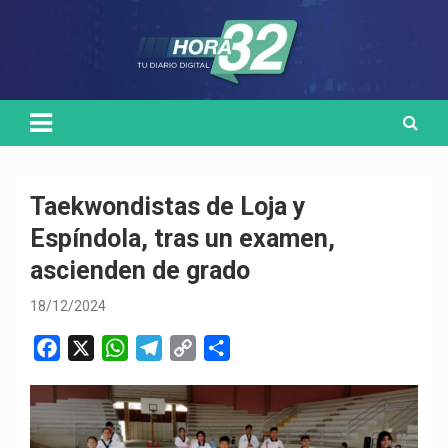
Skip
Medio de comunicación digital
HORA32
to
content
Taekwondistas de Loja y
Espíndola, tras un examen,
ascienden de grado
18/12/2024
F
X
W
T
C
C
a
h
e
o
o
c
a
l
p
m
e
t
e
y
p