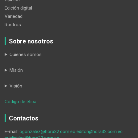
Edición digital
Variedad
Rostros
Sobre nosotros
Quiénes somos
Misión
Visión
:
Código de ética
Simposio
de
Contactos
la
UTPL
E-mail:
ogonzalez@hora32.com.ec
editor@hora32.com.ec
reunirá
publicidad@hora32.com.ec