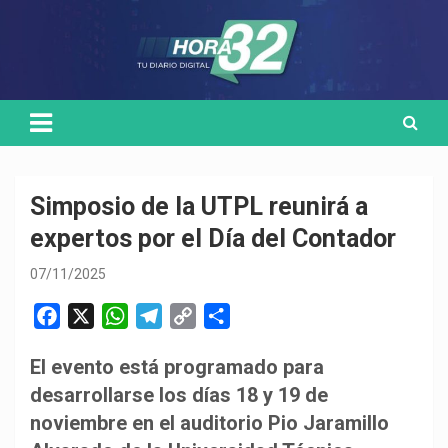
Skip
Medio de comunicación digital
HORA32
to
content
Simposio de la UTPL reunirá a
expertos por el Día del Contador
07/11/2025
F
X
W
T
C
C
a
h
e
o
o
El evento está programado para
c
a
l
p
m
desarrollarse los días 18 y 19 de
e
t
e
y
p
b
s
g
L
a
noviembre en el auditorio Pio Jaramillo
o
A
r
i
r