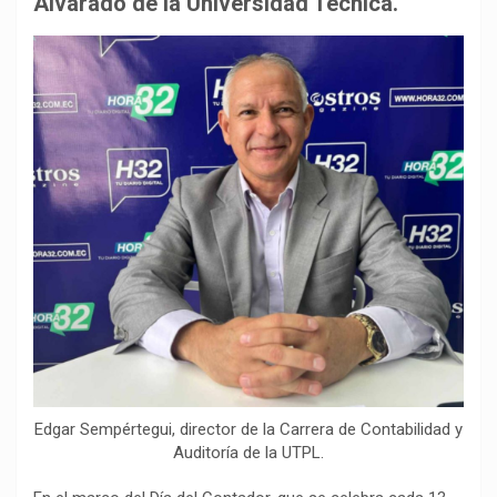
Alvarado de la Universidad Técnica.
o
p
a
n
t
k
p
m
k
i
r
Edgar Sempértegui, director de la Carrera de Contabilidad y
Auditoría de la UTPL.