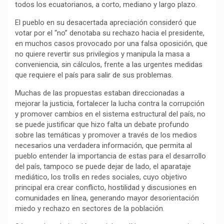
todos los ecuatorianos, a corto, mediano y largo plazo.
k
p
m
k
i
r
El pueblo en su desacertada apreciación consideró que
votar por el “no” denotaba su rechazo hacia el presidente,
en muchos casos provocado por una falsa oposición, que
no quiere revertir sus privilegios y manipula la masa a
conveniencia, sin cálculos, frente a las urgentes medidas
que requiere el país para salir de sus problemas.
Muchas de las propuestas estaban direccionadas a
mejorar la justicia, fortalecer la lucha contra la corrupción
y promover cambios en el sistema estructural del país, no
se puede justificar que hizo falta un debate profundo
sobre las temáticas y promover a través de los medios
necesarios una verdadera información, que permita al
pueblo entender la importancia de estas para el desarrollo
del país, tampoco se puede dejar de lado, el aparataje
mediático, los trolls en redes sociales, cuyo objetivo
principal era crear conflicto, hostilidad y discusiones en
comunidades en línea, generando mayor desorientación
miedo y rechazo en sectores de la población.