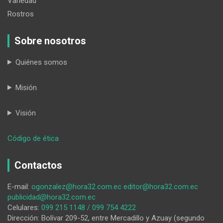
Variedad
Rostros
Sobre nosotros
Quiénes somos
Misión
Visión
:
Código de ética
¿Quién
es
Contactos
el
gran
E-mail:
ogonzalez@hora32.com.ec
editor@hora32.com.ec
perdedor?
publicidad@hora32.com.ec
Celulares:
099 215 1148 / 099 754 4222
Dirección: Bolívar 209-52, entre Mercadillo y Azuay (segundo