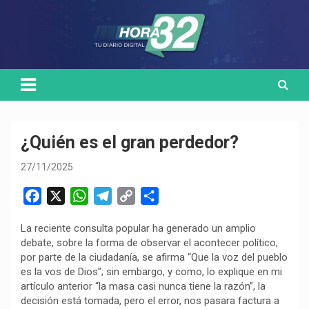
Skip
Medio de comunicación digital
HORA32
to
content
¿Quién es el gran perdedor?
27/11/2025
F
X
W
T
C
C
a
h
e
o
o
La reciente consulta popular ha generado un amplio
c
a
l
p
m
debate, sobre la forma de observar el acontecer político,
e
t
e
y
p
por parte de la ciudadanía, se afirma “Que la voz del pueblo
b
s
g
L
a
es la vos de Dios”; sin embargo, y como, lo explique en mi
o
A
r
i
r
artículo anterior “la masa casi nunca tiene la razón”, la
decisión está tomada, pero el error, nos pasara factura a
o
p
a
n
t