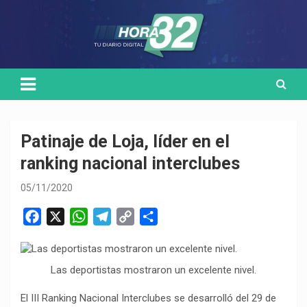
Skip
Medio de comunicación digital
HORA32
to
content
Patinaje de Loja, líder en el
ranking nacional interclubes
05/11/2020
F
X
W
T
C
C
a
h
e
o
o
c
a
l
p
m
e
t
e
y
p
Las deportistas mostraron un excelente nivel.
b
s
g
L
a
El III Ranking Nacional Interclubes se desarrolló del 29 de
o
A
r
i
r