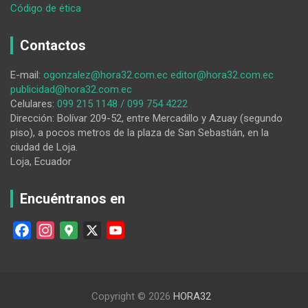
:
Código de ética
Patinaje
de
Contactos
Loja,
líder
E-mail:
ogonzalez@hora32.com.ec
editor@hora32.com.ec
en
publicidad@hora32.com.ec
el
Celulares:
099 215 1148 / 099 754 4222
ranking
Dirección: Bolívar 209-52, entre Mercadillo y Azuay (segundo
nacional
piso), a pocos metros de la plaza de San Sebastián, en la
interclubes
ciudad de Loja.
Loja, Ecuador
Encuéntranos en
F
I
G
X
Y
a
n
o
o
c
s
o
u
e
t
g
T
Copyright © 2026
HORA32
b
a
l
u