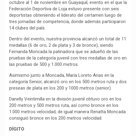
octubre al 1 de noviembre en Guayaquil, evento en el que la
o
p
a
n
t
Federación Deportiva de Loja estuvo presente con seis
k
p
m
k
i
deportistas obteniendo el liderato del certamen luego de
tres jornadas de competencia, donde además participaron
r
14 clubes del país.
Dentro del evento, nuestra provincia alcanzó un total de 11
medallas (6 de oro, 2 de plata y 3 de bronce), siendo
Fernanda Moncada la patinadora que se adueñó de las
pruebas de la categoría juvenil con tres medallas de oro en
las pruebas de 500 y 1.000 metros.
Asimismo junto a Moncada, María Loreto Arias en la
categoría Senior, alcanzó oro en los 500 metros ruta y dos
preseas de plata en los 200 y 1000 metros (senior).
Danelly Veintimilla en la división juvenil obtuvo oro en los
200 metros y 500 metros ruta, así como bronce en los
1.000 metros velocidad; de igual manera Renatta Moncada
consiguió bronce en los 200 metros velocidad.
DÍGITO