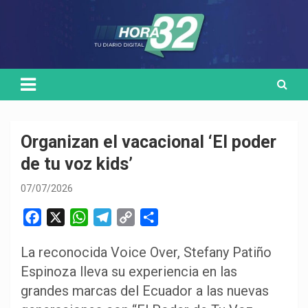
Skip
Medio de comunicación digital
HORA32
to
content
Organizan el vacacional ‘El poder
de tu voz kids’
07/07/2026
F
X
W
T
C
C
a
h
e
o
o
La reconocida Voice Over, Stefany Patiño
c
a
l
p
m
Espinoza lleva su experiencia en las
e
t
e
y
p
b
s
g
L
a
grandes marcas del Ecuador a las nuevas
o
A
r
i
r