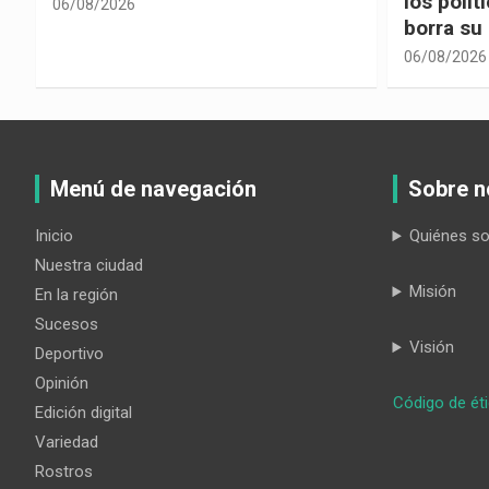
los políticos, cuando la crítica
hacia ad
borra su propia historia
06/08/2026
06/08/2026
Menú de navegación
Sobre n
Inicio
Quiénes s
Nuestra ciudad
Misión
En la región
Sucesos
Visión
Deportivo
Opinión
Código de ét
Edición digital
Variedad
Rostros