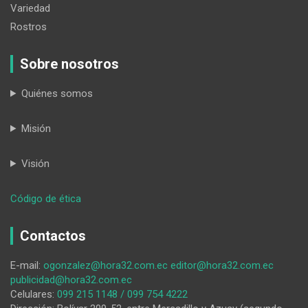
Variedad
Rostros
Sobre nosotros
Quiénes somos
Misión
Visión
:
Código de ética
Moneda
e
Contactos
identidad
E-mail:
ogonzalez@hora32.com.ec
editor@hora32.com.ec
publicidad@hora32.com.ec
Celulares:
099 215 1148 / 099 754 4222