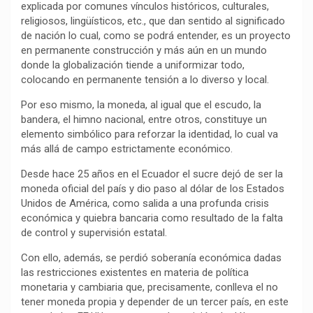
explicada por comunes vínculos históricos, culturales,
k
p
m
k
i
religiosos, lingüísticos, etc., que dan sentido al significado
r
de nación lo cual, como se podrá entender, es un proyecto
en permanente construcción y más aún en un mundo
donde la globalización tiende a uniformizar todo,
colocando en permanente tensión a lo diverso y local.
Por eso mismo, la moneda, al igual que el escudo, la
bandera, el himno nacional, entre otros, constituye un
elemento simbólico para reforzar la identidad, lo cual va
más allá de campo estrictamente económico.
Desde hace 25 años en el Ecuador el sucre dejó de ser la
moneda oficial del país y dio paso al dólar de los Estados
Unidos de América, como salida a una profunda crisis
económica y quiebra bancaria como resultado de la falta
de control y supervisión estatal.
Con ello, además, se perdió soberanía económica dadas
las restricciones existentes en materia de política
monetaria y cambiaria que, precisamente, conlleva el no
tener moneda propia y depender de un tercer país, en este