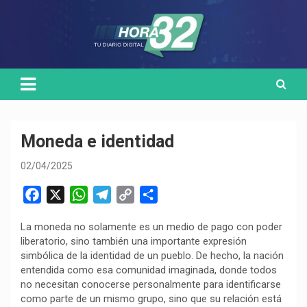
Skip
Medio de comunicación digital
HORA32
to
content
Moneda e identidad
02/04/2025
F
X
W
T
C
C
a
h
e
o
o
La moneda no solamente es un medio de pago con poder
c
a
l
p
m
liberatorio, sino también una importante expresión
e
t
e
y
p
simbólica de la identidad de un pueblo. De hecho, la nación
b
s
g
L
a
entendida como esa comunidad imaginada, donde todos
o
A
r
i
r
no necesitan conocerse personalmente para identificarse
como parte de un mismo grupo, sino que su relación está
o
p
a
n
t