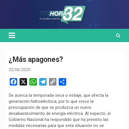
Skip
Medio de comunicación digital
HORA32
to
content
¿Más apagones?
22/06/2025
F
X
W
T
C
C
a
h
e
o
o
Se acerca la temporada seca o estiaje, que afecta la
c
a
l
p
m
generación hidroeléctrica, por lo que crece la
e
t
e
y
p
preocupación de que se produzca un nuevo
b
s
g
L
a
desabastecimiento de energía eléctrica. Al especto, el
o
A
r
i
r
Gobierno Nacional ha respondido que ha previsto las
medidas necesarias para que esta situación no se
o
p
a
n
t