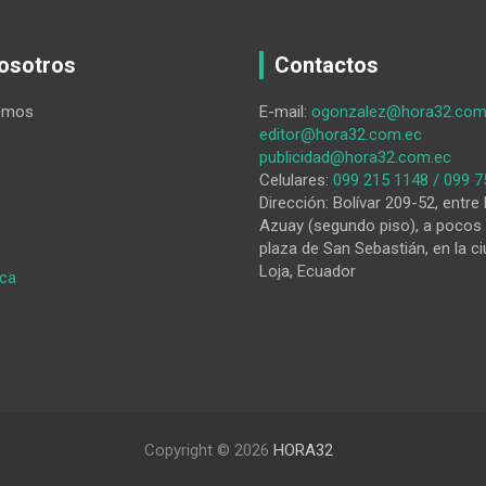
osotros
Contactos
omos
E-mail:
ogonzalez@hora32.com
editor@hora32.com.ec
publicidad@hora32.com.ec
Celulares:
099 215 1148 / 099 7
Dirección: Bolívar 209-52, entre 
Azuay (segundo piso), a pocos 
plaza de San Sebastián, en la ci
Loja, Ecuador
:
ica
Los
tropiezos
del
CNE
Copyright © 2026
HORA32