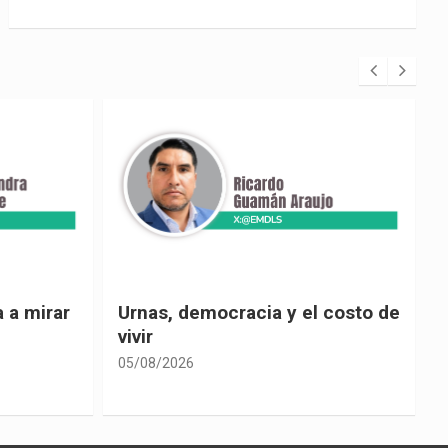
 costo de
El país de las explicaciones
convenientes
05/08/2026
0