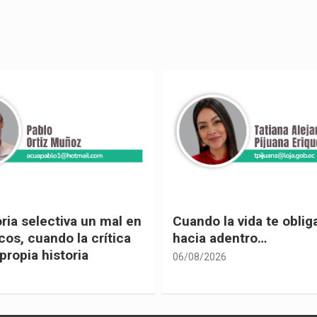
 vida te obliga a mirar
Urnas, democracia y el
entro…
vivir
05/08/2026