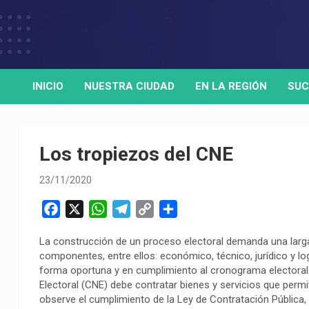
Skip
to
Medio de comunicación digital
HORA32
content
INICIO
NUESTRA CIUDAD
EN LA REGIÓN
SUC
Los tropiezos del CNE
23/11/2020
F
X
W
T
C
C
a
h
e
o
o
La construcción de un proceso electoral demanda una larga
c
a
l
p
m
componentes, entre ellos: económico, técnico, jurídico y l
e
t
e
y
p
forma oportuna y en cumplimiento al cronograma electoral 
b
s
g
L
a
Electoral (CNE) debe contratar bienes y servicios que permi
o
A
r
i
r
observe el cumplimiento de la Ley de Contratación Pública