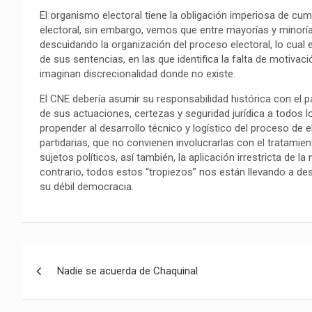
o
p
a
n
t
El organismo electoral tiene la obligación imperiosa de cu
k
p
m
k
i
electoral, sin embargo, vemos que entre mayorías y minorías
r
descuidando la organización del proceso electoral, lo cual 
de sus sentencias, en las que identifica la falta de motivac
imaginan discrecionalidad donde no existe.
El CNE debería asumir su responsabilidad histórica con el pa
de sus actuaciones, certezas y seguridad jurídica a todos 
propender al desarrollo técnico y logístico del proceso de e
partidarias, que no convienen involucrarlas con el tratamie
sujetos políticos, así también, la aplicación irrestricta de l
contrario, todos estos “tropiezos” nos están llevando a des
su débil democracia.
Navegación
Nadie se acuerda de Chaquinal
de