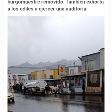
b
s
g
L
a
burgomaestre removido. También exhorta
o
A
r
i
r
a los ediles a ejercer una auditoría.
o
p
a
n
t
k
p
m
k
i
r