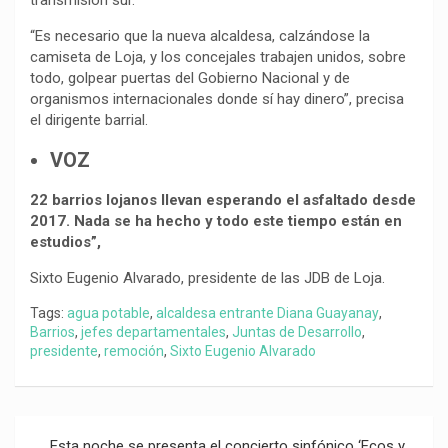
transmisión sur.
“Es necesario que la nueva alcaldesa, calzándose la
camiseta de Loja, y los concejales trabajen unidos, sobre
todo, golpear puertas del Gobierno Nacional y de
organismos internacionales donde sí hay dinero”, precisa
el dirigente barrial.
VOZ
22 barrios lojanos llevan esperando el asfaltado desde
2017. Nada se ha hecho y todo este tiempo están en
estudios”,
Sixto Eugenio Alvarado, presidente de las JDB de Loja.
Tags:
agua potable
,
alcaldesa entrante Diana Guayanay
,
Barrios
,
jefes departamentales
,
Juntas de Desarrollo
,
presidente
,
remoción
,
Sixto Eugenio Alvarado
Navegación
Esta noche se presenta el concierto sinfónico ‘Ecos y