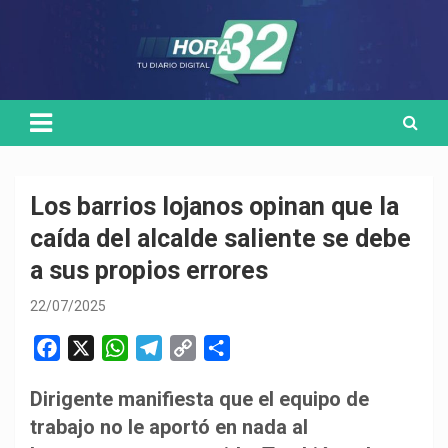
Skip
Medio de comunicación digital
HORA32
to
content
Los barrios lojanos opinan que la
caída del alcalde saliente se debe
a sus propios errores
22/07/2025
F
X
W
T
C
C
a
h
e
o
o
Dirigente manifiesta que el equipo de
c
a
l
p
m
trabajo no le aportó en nada al
e
t
e
y
p