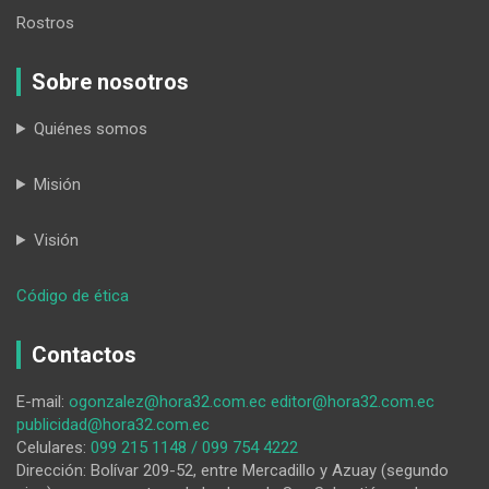
Rostros
Sobre nosotros
Quiénes somos
Misión
Visión
:
Código de ética
Los
barrios
Contactos
lojanos
opinan
E-mail:
ogonzalez@hora32.com.ec
editor@hora32.com.ec
que
publicidad@hora32.com.ec
la
Celulares:
099 215 1148 / 099 754 4222
caída
Dirección: Bolívar 209-52, entre Mercadillo y Azuay (segundo
del