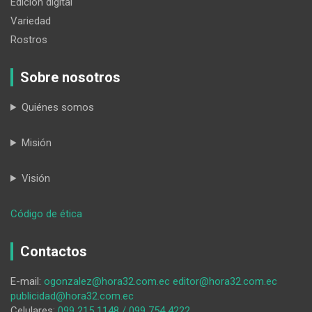
Edición digital
Variedad
Rostros
Sobre nosotros
Quiénes somos
Misión
Visión
:
Código de ética
La
urbanización
Contactos
Huertos
Familiares,
E-mail:
ogonzalez@hora32.com.ec
editor@hora32.com.ec
de
publicidad@hora32.com.ec
Malacatos,
Celulares:
099 215 1148 / 099 754 4222