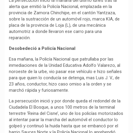
La persecución inició la mañana del último lunes tras la
alerta que emitió la Policía Nacional, emplazada en la
provincia de Zamora Chinchipe, en el cantón Yantzaza,
sobre la sustracción de un automóvil rojo, marca KIA, de
placa de la provincia de Loja (L), de una mecánica
automotriz a donde llevaron ese carro para una
reparación.
Desobedeció a Policía Nacional
Esa mañana, la Policía Nacional que patrullaba por las
inmediaciones de la Unidad Educativa Adolfo Valarezo, al
noroeste de la urbe, vio pasar ese vehículo e hizo señales
para que quien lo conducía se detenga, mas Luis J. V., de
23 años, conductor, hizo caso omiso a la orden y se
marchó rápida y furiosamente.
La persecución inició y por donde queda el redondel de la
Ciudadela El Bosque, a unos 100 metros de la terminal
terrestre ‘Reina del Cisne’, uno de los policías motorizados
al intentar parar la marcha del automóvil el conductor lo
golpeó y continuó la huida hasta que se embancó por el
barrio Sauces Norte y la Policía Nacional lo aprehendió.