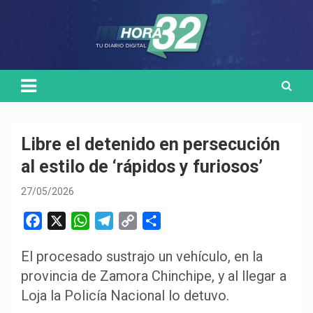
Skip
Medio de comunicación digital
HORA32
to
content
Libre el detenido en persecución
al estilo de ‘rápidos y furiosos’
27/05/2026
F
X
W
T
C
C
a
h
e
o
o
El procesado sustrajo un vehículo, en la
c
a
l
p
m
provincia de Zamora Chinchipe, y al llegar a
e
t
e
y
p
b
s
g
L
a
Loja la Policía Nacional lo detuvo.
o
A
r
i
r