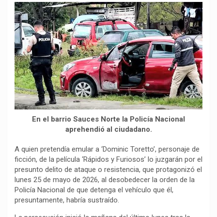
o
p
a
n
t
k
p
m
k
i
r
En el barrio Sauces Norte la Policía Nacional
aprehendió al ciudadano.
A quien pretendía emular a ‘Dominic Toretto’, personaje de
ficción, de la película ‘Rápidos y Furiosos’ lo juzgarán por el
presunto delito de ataque o resistencia, que protagonizó el
lunes 25 de mayo de 2026, al desobedecer la orden de la
Policía Nacional de que detenga el vehículo que él,
presuntamente, habría sustraído.