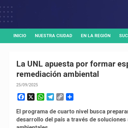
Skip
to
Medio de comunicación digital
HORA32
content
INICIO
NUESTRA CIUDAD
EN LA REGIÓN
SUC
La UNL apuesta por formar esp
remediación ambiental
25/09/2025
F
X
W
T
C
C
a
h
e
o
o
El programa de cuarto nivel busca prepara
c
a
l
p
m
desarrollo del país a través de soluciones
e
t
e
y
p
b
s
g
L
a
ambientales.