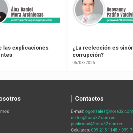
ección es sinónimo de
¡Los abuelos un hilo de
ón?
04/08/2026
osotros
Contactos
omos
E-mail:
ogonzalez@hora32.com
editor@hora32.com.ec
publicidad@hora32.com.ec
Celulares:
099 215 1148 / 099 7