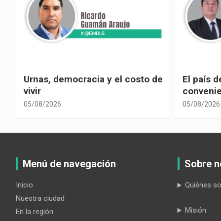
e
El país de las explicaciones
¿La reel
convenientes
corrupci
05/08/2026
05/08/2026
Menú de navegación
Sobre n
Inicio
Quiénes s
Nuestra ciudad
Misión
En la región