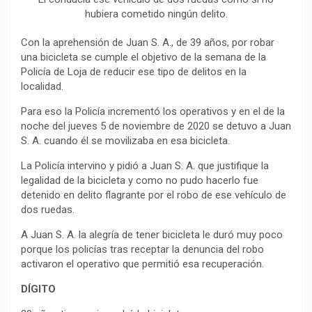
b
s
g
L
a
hubiera cometido ningún delito.
o
A
r
i
r
o
p
a
n
t
Con la aprehensión de Juan S. A., de 39 años, por robar
k
p
m
k
i
una bicicleta se cumple el objetivo de la semana de la
Policía de Loja de reducir ese tipo de delitos en la
r
localidad.
Para eso la Policía incrementó los operativos y en el de la
noche del jueves 5 de noviembre de 2020 se detuvo a Juan
S. A. cuando él se movilizaba en esa bicicleta.
La Policía intervino y pidió a Juan S. A. que justifique la
legalidad de la bicicleta y como no pudo hacerlo fue
detenido en delito flagrante por el robo de ese vehículo de
dos ruedas.
A Juan S. A. la alegría de tener bicicleta le duró muy poco
porque los policías tras receptar la denuncia del robo
activaron el operativo que permitió esa recuperación.
DÍGITO