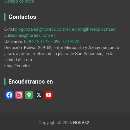
:
Código de ética
La
Policía
Contactos
recupera
una
E-mail:
ogonzalez@hora32.com.ec
editor@hora32.com.ec
bicicleta
publicidad@hora32.com.ec
cuyo
Celulares:
099 215 1148 / 099 754 4222
dueño
Dirección: Bolívar 209-52, entre Mercadillo y Azuay (segundo
la
piso), a pocos metros de la plaza de San Sebastián, en la
reportó
ciudad de Loja.
a
Loja, Ecuador
la
Policía
como
Encuéntranos en
robada
F
I
G
X
Y
a
n
o
o
c
s
o
u
e
t
g
T
Copyright © 2026
HORA32
b
a
l
u