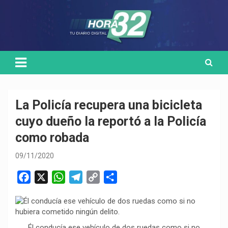
Skip
Medio de comunicación digital
HORA32
to
content
La Policía recupera una bicicleta
cuyo dueño la reportó a la Policía
como robada
09/11/2020
F
X
W
T
C
C
a
h
e
o
o
c
a
l
p
m
e
t
e
y
p
Él conducía ese vehículo de dos ruedas como si no