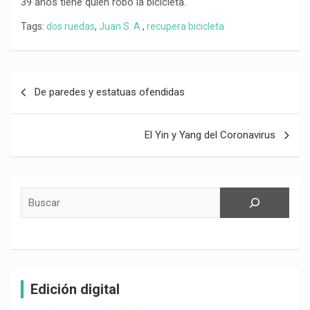
39 años tiene quien robó la bicicleta.
Tags:
dos ruedas
,
Juan S. A.
,
recupera bicicleta
Navegación
De paredes y estatuas ofendidas
de
entradas
El Yin y Yang del Coronavirus
Buscar
Edición digital